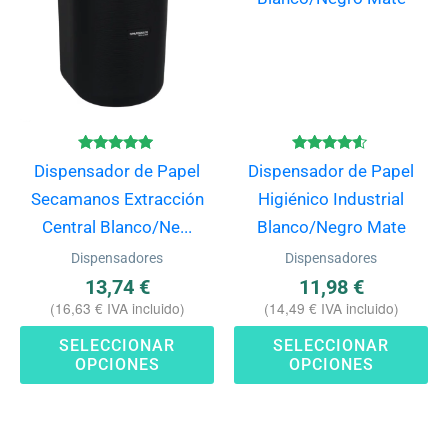
múltiples
mú
variantes.
va
Las
La
opciones
op
se
se
pueden
pu
Valorado
Valorado
Dispensador de Papel
Dispensador de Papel
con
con
elegir
ele
4.80
4.43
Secamanos Extracción
Higiénico Industrial
de 5
de 5
en
en
Central Blanco/Ne...
Blanco/Negro Mate
la
la
Dispensadores
Dispensadores
página
pá
13,74
€
11,98
€
de
de
(
16,63
€
IVA incluido)
(
14,49
€
IVA incluido)
producto
pr
SELECCIONAR
SELECCIONAR
OPCIONES
OPCIONES