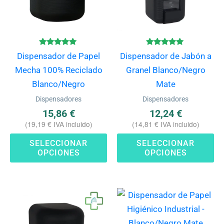
Las
La
opciones
op
se
se
pueden
pu
Valorado
Valorado
Dispensador de Papel
Dispensador de Jabón a
con
con
elegir
ele
5.00
5.00
Mecha 100% Reciclado
Granel Blanco/Negro
de 5
de 5
en
en
Blanco/Negro
Mate
la
la
Dispensadores
Dispensadores
página
pá
15,86
€
12,24
€
de
de
(
19,19
€
IVA incluido)
(
14,81
€
IVA incluido)
producto
pr
SELECCIONAR
SELECCIONAR
OPCIONES
OPCIONES
Este
Es
producto
pr
tiene
ti