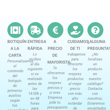
BOTIQUÍN
ENTREGA
A
CUIDAMOS
¿ALGUNA
A LA
RÁPIDA
PRECIO
DE TI
PREGUNTA
Lo
trabajamos
¿No
CARTA
DE
recibes
para
localizas
Personalizamos
MAYORISTA
al día
ofrecerte
un
el
Te
siguiente
los
producto
contenido
ofrecemos
si es
mejores
en
del
los
realizado
productos
nuestro
botiquín
mejores
antes de
al mejor
catálogo?
de
precios y
las
precio
Contacta
primeros
si eres
14:00h y
con más
con
auxilios
Empresa
en 48
alto
nosotros,
según
pide tu
horas
estándar
Estaremos
tus
presupuesto
para
de
encantados