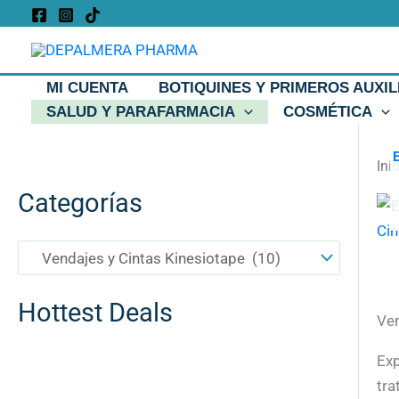
Ir
al
contenido
MI CUENTA
BOTIQUINES Y PRIMEROS AUXIL
SALUD Y PARAFARMACIA
COSMÉTICA
Ini
Categorías
Hottest Deals
Ven
Exp
tra