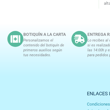
alt
BOTIQUÍN A LA CARTA
ENTREGA R
Personalizamos el
Lo recibes al 
contenido del botiquín de
si es realizad
primeros auxilios según
las 14:00h y 
tus necesidades.
para pedidos 
ENLACES 
Condicione