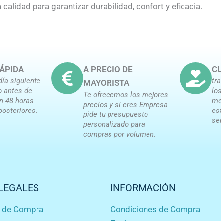
a calidad para garantizar durabilidad, confort y eficacia.
ÁPIDA
A PRECIO DE
CU
día siguiente
tr
MAYORISTA
o antes de
lo
Te ofrecemos los mejores
en 48 horas
me
precios y si eres Empresa
posteriores.
es
pide tu presupuesto
se
personalizado para
compras por volumen.
LEGALES
INFORMACIÓN
s de Compra
Condiciones de Compra