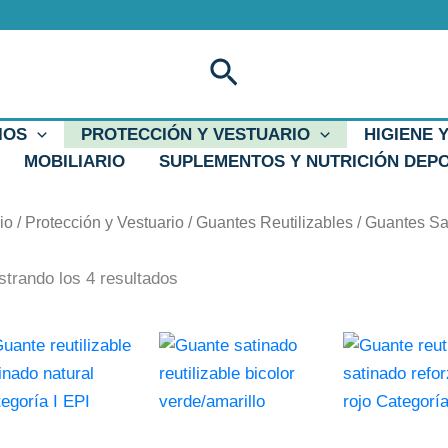
Ordenado
por
popularidad
Buscar
IOS
PROTECCIÓN Y VESTUARIO
HIGIENE 
MOBILIARIO
SUPLEMENTOS Y NUTRICIÓN DEP
cio
/
Protección y Vestuario
/
Guantes Reutilizables
/ Guantes Sa
trando los 4 resultados
e
Este
Este
ducto
producto
producto
ne
tiene
tiene
tiples
múltiples
múltiples