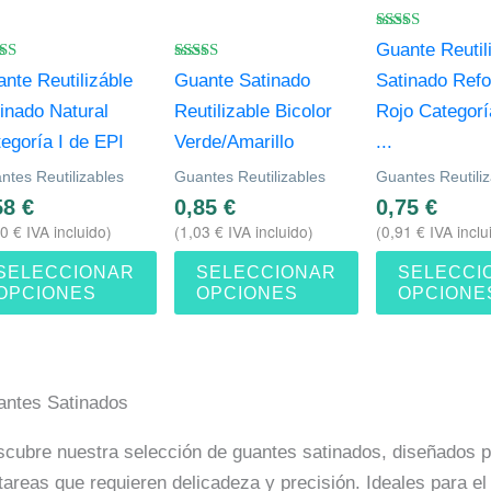
iantes.
variantes.
variantes.
s
Las
Las
Valorado
Guante Reutil
con
iones
opciones
opciones
orado
Valorado
4.67
nte Reutilizáble
Guante Satinado
Satinado Ref
con
de 5
se
se
3
4.86
inado Natural
Reutilizable Bicolor
Rojo Categorí
5
de 5
eden
pueden
pueden
egoría I de EPI
Verde/Amarillo
...
gir
elegir
elegir
ntes Reutilizables
Guantes Reutilizables
Guantes Reutili
en
en
58
€
0,85
€
0,75
€
la
la
70
€
IVA incluido)
(
1,03
€
IVA incluido)
(
0,91
€
IVA inclu
ina
página
página
SELECCIONAR
SELECCIONAR
SELECCI
de
de
OPCIONES
OPCIONES
OPCIONE
ducto
producto
producto
antes Satinados
cubre nuestra selección de guantes satinados, diseñados pa
tareas que requieren delicadeza y precisión. Ideales para e