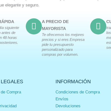
ue elegante y seguro.
RÁPIDA
A PRECIO DE
C
día siguiente
tr
MAYORISTA
o antes de
lo
Te ofrecemos los mejores
en 48 horas
me
precios y si eres Empresa
posteriores.
es
pide tu presupuesto
ser
personalizado para
compras por volumen.
 LEGALES
INFORMACIÓN
 de Compra
Condiciones de Compra
Envíos
privacidad
Devoluciones