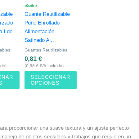
variantes.
Las
Valorado
izable
Guante Reutilizable
con
opciones
4.86
orzado
Puño Enrollado
de 5
se
a I de
Alimentación
pueden
Satinado A...
elegir
zables
Guantes Reutilizables
en
0,81
€
la
ido)
(
0,98
€
IVA incluido)
página
ONAR
SELECCIONAR
de
S
OPCIONES
producto
ra proporcionar una suave textura y un ajuste perfecto
l manejo de objetos sensibles y trabajos que requieren un