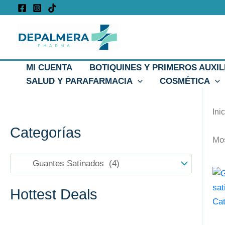
Ir
al
contenido
MI CUENTA
BOTIQUINES Y PRIMEROS AUXIL
SALUD Y PARAFARMACIA
COSMÉTICA
Ini
Categorías
Mos
Est
pro
Hottest Deals
tie
múl