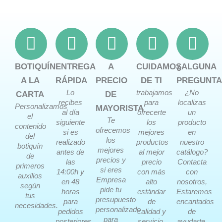
BOTIQUÍN
ENTREGA
A
CUIDAMOS
¿ALGUNA
A LA
RÁPIDA
PRECIO
DE TI
PREGUNTA
Lo
trabajamos
¿No
CARTA
DE
recibes
para
localizas
Personalizamos
MAYORISTA
al día
ofrecerte
un
el
Te
siguiente
los
producto
contenido
ofrecemos
si es
mejores
en
del
los
realizado
productos
nuestro
botiquín
mejores
antes de
al mejor
catálogo?
de
precios y
las
precio
Contacta
primeros
si eres
14:00h y
con más
con
auxilios
Empresa
en 48
alto
nosotros,
según
pide tu
horas
estándar
Estaremos
tus
presupuesto
para
de
encantados
necesidades.
personalizado
pedidos
calidad y
de
para
posteriores.
servicio.
ayudarte.