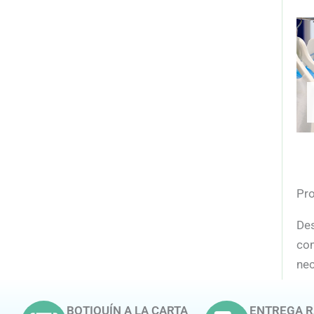
Pro
Des
com
nec
BOTIQUÍN A LA CARTA
ENTREGA R