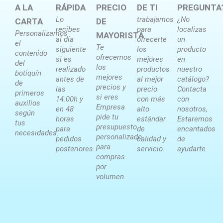
A LA
RÁPIDA
PRECIO
DE TI
PREGUNTA
Lo
trabajamos
¿No
CARTA
DE
recibes
para
localizas
Personalizamos
MAYORISTA
al día
ofrecerte
un
el
Te
siguiente
los
producto
contenido
ofrecemos
si es
mejores
en
del
los
realizado
productos
nuestro
botiquín
mejores
antes de
al mejor
catálogo?
de
precios y
las
precio
Contacta
primeros
si eres
14:00h y
con más
con
auxilios
Empresa
en 48
alto
nosotros,
según
pide tu
horas
estándar
Estaremos
tus
presupuesto
para
de
encantados
necesidades.
personalizado
pedidos
calidad y
de
para
posteriores.
servicio.
ayudarte.
compras
por
volumen.