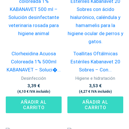
Clorhexidina Acuosa
Toallitas Oftálmicas
Coloreada 1% 500ml
Estériles Kabanavet 20
KABANAVET – Soluci�...
Sobres – Con...
Desinfección
Higiene e hidratación
3,39
€
3,53
€
(
4,10
€
IVA incluido)
(
4,27
€
IVA incluido)
AÑADIR AL
AÑADIR AL
CARRITO
CARRITO