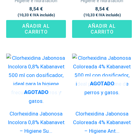
Higiene e hidratación
Higiene e hidratación
8,54
€
8,54
€
(
10,33
€
IVA incluido)
(
10,33
€
IVA incluido)
AÑADIR AL
AÑADIR AL
CARRITO
CARRITO
AGOTADO
AGOTADO
Clorhexidina Jabonosa
Clorhexidina Jabonosa
Incolora 0,8% Kabanavet
Coloreada 4% Kabanavet
– Higiene Su...
– Higiene Ant...