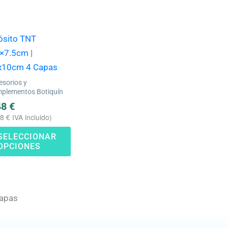
variantes.
Las
opciones
ósito TNT
se
×7.5cm |
pueden
x10cm 4 Capas
elegir
esorios y
en
plementos Botiquín
la
48
€
58
€
IVA incluido)
página
de
SELECCIONAR
OPCIONES
producto
capas