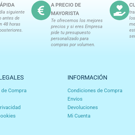
ÁPIDA
A PRECIO DE
CU
día siguiente
tr
MAYORISTA
o antes de
lo
Te ofrecemos los mejores
en 48 horas
me
precios y si eres Empresa
posteriores.
es
pide tu presupuesto
se
personalizado para
compras por volumen.
LEGALES
INFORMACIÓN
s de Compra
Condiciones de Compra
Envíos
privacidad
Devoluciones
Cookies
Mi Cuenta