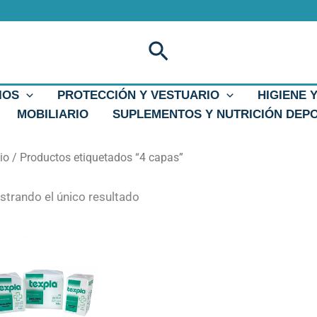
Buscar
IOS
PROTECCIÓN Y VESTUARIO
HIGIENE 
MOBILIARIO
SUPLEMENTOS Y NUTRICIÓN DEP
cio
/ Productos etiquetados “4 capas”
trando el único resultado
Este
producto
tiene
múltiples