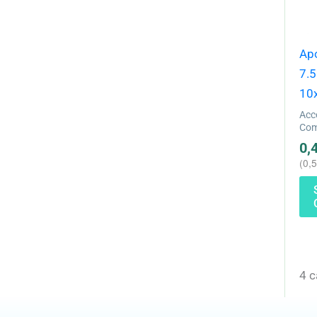
Ap
7.5
10
Acc
Com
0,
(
0,
4 