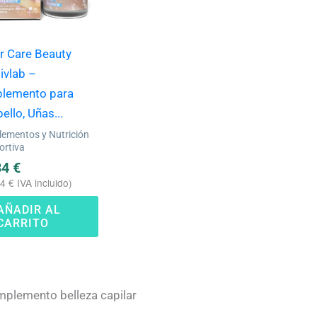
r Care Beauty
ivlab –
plemento para
ello, Uñas...
lementos y Nutrición
ortiva
34
€
04
€
IVA incluido)
AÑADIR AL
CARRITO
plemento belleza capilar