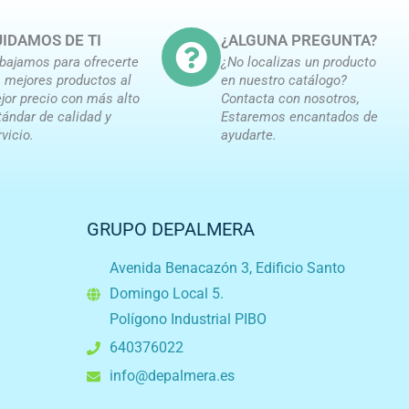
IDAMOS DE TI
¿ALGUNA PREGUNTA?
abajamos para ofrecerte
¿No localizas un producto
s mejores productos al
en nuestro catálogo?
jor precio con más alto
Contacta con nosotros,
tándar de calidad y
Estaremos encantados de
rvicio.
ayudarte.
GRUPO DEPALMERA
Avenida Benacazón 3, Edificio Santo
Domingo Local 5.
Polígono Industrial PIBO
640376022
info@depalmera.es