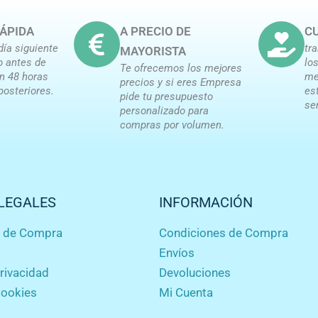
ÁPIDA
A PRECIO DE
CU
día siguiente
tr
MAYORISTA
o antes de
lo
Te ofrecemos los mejores
en 48 horas
me
precios y si eres Empresa
posteriores.
es
pide tu presupuesto
se
personalizado para
compras por volumen.
LEGALES
INFORMACIÓN
s de Compra
Condiciones de Compra
Envíos
privacidad
Devoluciones
Cookies
Mi Cuenta