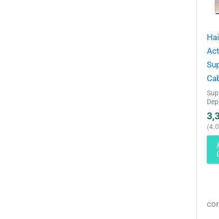
Hai
Act
Su
Cab
Sup
Dep
3,
(
4,
com