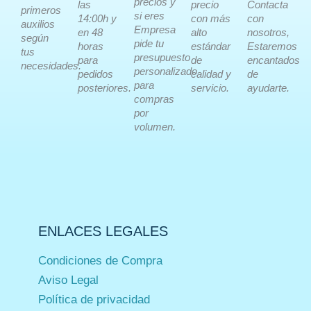
precios y
las
precio
Contacta
primeros
si eres
14:00h y
con más
con
auxilios
Empresa
en 48
alto
nosotros,
según
pide tu
horas
estándar
Estaremos
tus
presupuesto
para
de
encantados
necesidades.
personalizado
pedidos
calidad y
de
para
posteriores.
servicio.
ayudarte.
compras
por
volumen.
ENLACES LEGALES
Condiciones de Compra
Aviso Legal
Política de privacidad