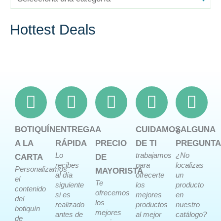
Hottest Deals
BOTIQUÍN
ENTREGA
A
CUIDAMOS
¿ALGUNA
A LA
RÁPIDA
PRECIO
DE TI
PREGUNTA
Lo
trabajamos
¿No
CARTA
DE
recibes
para
localizas
Personalizamos
MAYORISTA
al día
ofrecerte
un
el
Te
siguiente
los
producto
contenido
ofrecemos
si es
mejores
en
del
los
realizado
productos
nuestro
botiquín
mejores
antes de
al mejor
catálogo?
de