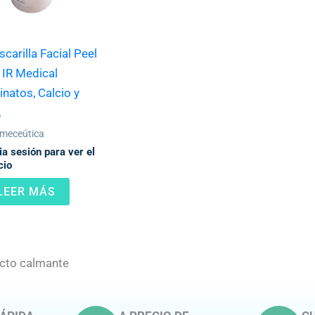
carilla Facial Peel
 IR Medical
inatos, Calcio y
.
meceútica
cia sesión para ver el
cio
LEER MÁS
cto calmante