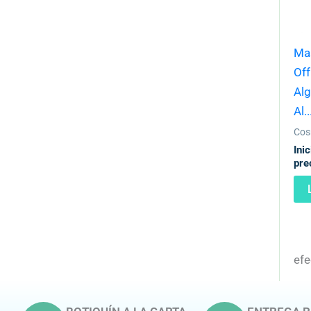
Mas
Off
Alg
Al..
Cos
Ini
pre
efe