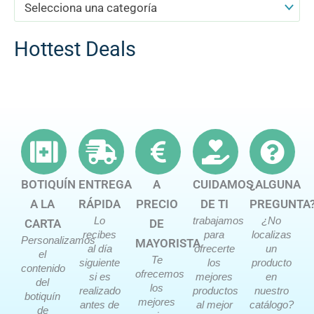
Selecciona una categoría
Hottest Deals
BOTIQUÍN
ENTREGA
A
CUIDAMOS
¿ALGUNA
A LA
RÁPIDA
PRECIO
DE TI
PREGUNTA
Lo
trabajamos
¿No
CARTA
DE
recibes
para
localizas
Personalizamos
MAYORISTA
al día
ofrecerte
un
el
Te
siguiente
los
producto
contenido
ofrecemos
si es
mejores
en
del
los
realizado
productos
nuestro
botiquín
mejores
antes de
al mejor
catálogo?
de