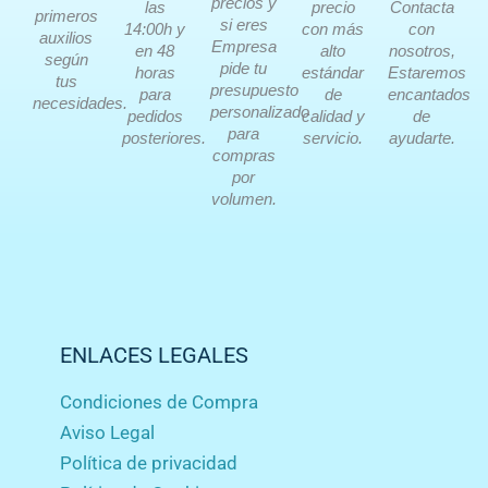
precios y
las
precio
Contacta
primeros
si eres
14:00h y
con más
con
auxilios
Empresa
en 48
alto
nosotros,
según
pide tu
horas
estándar
Estaremos
tus
presupuesto
para
de
encantados
necesidades.
personalizado
pedidos
calidad y
de
para
posteriores.
servicio.
ayudarte.
compras
por
volumen.
ENLACES LEGALES
Condiciones de Compra
Aviso Legal
Política de privacidad