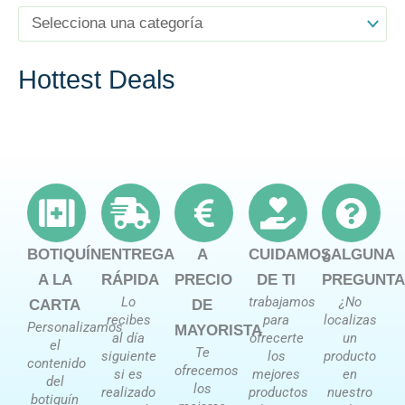
Hottest Deals
BOTIQUÍN
ENTREGA
A
CUIDAMOS
¿ALGUNA
A LA
RÁPIDA
PRECIO
DE TI
PREGUNTA
Lo
trabajamos
¿No
CARTA
DE
recibes
para
localizas
Personalizamos
MAYORISTA
al día
ofrecerte
un
el
Te
siguiente
los
producto
contenido
ofrecemos
si es
mejores
en
del
los
realizado
productos
nuestro
botiquín