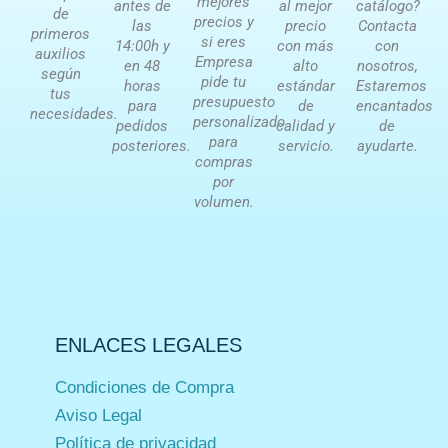
mejores
antes de
al mejor
catálogo?
de
precios y
las
precio
Contacta
primeros
si eres
14:00h y
con más
con
auxilios
Empresa
en 48
alto
nosotros,
según
pide tu
horas
estándar
Estaremos
tus
presupuesto
para
de
encantados
necesidades.
personalizado
pedidos
calidad y
de
para
posteriores.
servicio.
ayudarte.
compras
por
volumen.
ENLACES LEGALES
Condiciones de Compra
Aviso Legal
Política de privacidad