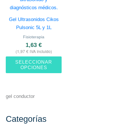
Las
opciones
Gel Ultrasonidos Cikos
se
Pulsonic 5L y 1L
pueden
Fisioterapia
elegir
1,63
€
en
(
1,97
€
IVA incluido)
la
SELECCIONAR
página
OPCIONES
de
producto
gel conductor
Categorías