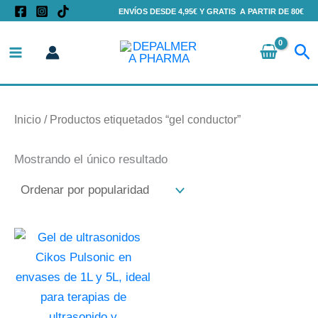
Ir
ENVÍOS DESDE 4,95€ Y GRATIS A PARTIR DE 80€
al
Bu
contenido
Inicio
/ Productos etiquetados “gel conductor”
Mostrando el único resultado
Este
producto
tiene
múltiples
variantes.