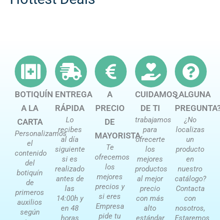
BOTIQUÍN
ENTREGA
A
CUIDAMOS
¿ALGUNA
A LA
RÁPIDA
PRECIO
DE TI
PREGUNTA
Lo
trabajamos
¿No
CARTA
DE
recibes
para
localizas
Personalizamos
MAYORISTA
al día
ofrecerte
un
el
Te
siguiente
los
producto
contenido
ofrecemos
si es
mejores
en
del
los
realizado
productos
nuestro
botiquín
mejores
antes de
al mejor
catálogo?
de
precios y
las
precio
Contacta
primeros
si eres
14:00h y
con más
con
auxilios
Empresa
en 48
alto
nosotros,
según
pide tu
horas
estándar
Estaremos