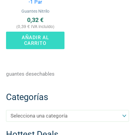
-1 Par
de 5
Guantes Nitrilo
0,32
€
(
0,39
€
IVA incluido)
AÑADIR AL
CARRITO
guantes desechables
Categorías
Hottest Deals