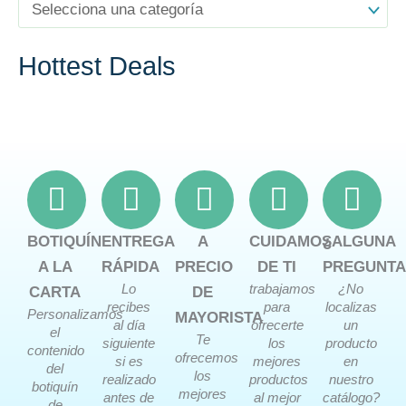
Hottest Deals
BOTIQUÍN
ENTREGA
A
CUIDAMOS
¿ALGUNA
A LA
RÁPIDA
PRECIO
DE TI
PREGUNTA
Lo
trabajamos
¿No
CARTA
DE
recibes
para
localizas
Personalizamos
MAYORISTA
al día
ofrecerte
un
el
Te
siguiente
los
producto
contenido
ofrecemos
si es
mejores
en
del
los
realizado
productos
nuestro
botiquín
mejores
antes de
al mejor
catálogo?
de