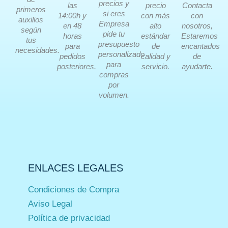
precios y
las
precio
Contacta
primeros
si eres
14:00h y
con más
con
auxilios
Empresa
en 48
alto
nosotros,
según
pide tu
horas
estándar
Estaremos
tus
presupuesto
para
de
encantados
necesidades.
personalizado
pedidos
calidad y
de
para
posteriores.
servicio.
ayudarte.
compras
por
volumen.
ENLACES LEGALES
Condiciones de Compra
Aviso Legal
Política de privacidad