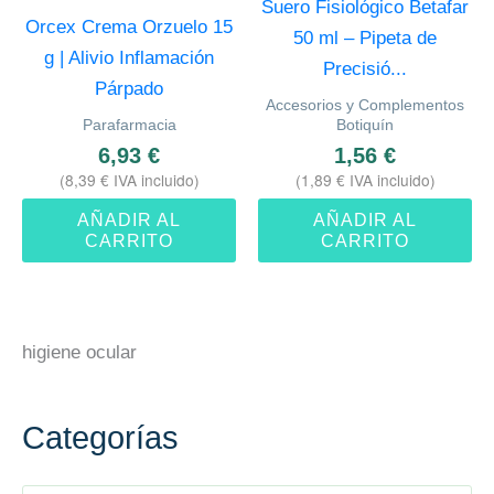
Suero Fisiológico Betafar
Orcex Crema Orzuelo 15
50 ml – Pipeta de
g | Alivio Inflamación
Precisió...
Párpado
Accesorios y Complementos
Parafarmacia
Botiquín
6,93
€
1,56
€
(
8,39
€
IVA incluido)
(
1,89
€
IVA incluido)
AÑADIR AL
AÑADIR AL
CARRITO
CARRITO
higiene ocular
Categorías