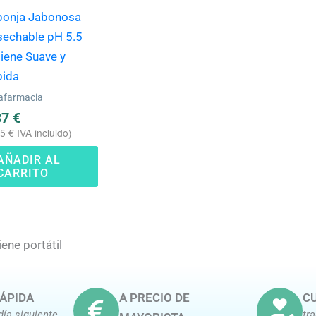
ponja Jabonosa
sechable pH 5.5
iene Suave y
pida
afarmacia
87
€
05
€
IVA incluido)
AÑADIR AL
CARRITO
iene portátil
ÁPIDA
A PRECIO DE
CU
día siguiente
tr