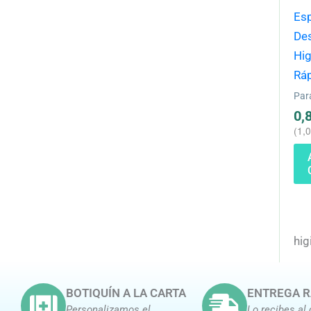
Es
De
Hig
Rá
Par
0,
(
1,
hig
BOTIQUÍN A LA CARTA
ENTREGA R
Personalizamos el
Lo recibes al 