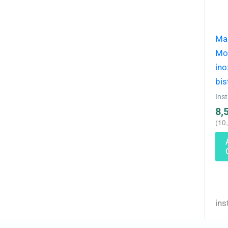
Ma
Mo
ino
bis
Ins
8,
(
10
ins