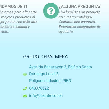
IDAMOS DE TI
¿ALGUNA PREGUNTA?
abajamos para ofrecerte
¿No localizas un producto
s mejores productos al
en nuestro catálogo?
jor precio con más alto
Contacta con nosotros,
tándar de calidad y
Estaremos encantados de
rvicio.
ayudarte.
GRUPO DEPALMERA
Avenida Benacazón 3, Edificio Santo
Domingo Local 5.
Polígono Industrial PIBO
640376022
info@depalmera.es