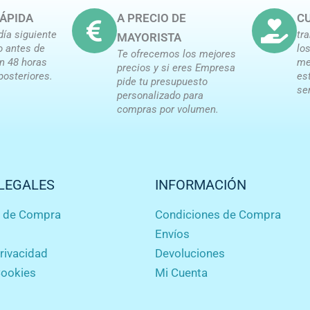
ÁPIDA
A PRECIO DE
CU
día siguiente
tr
MAYORISTA
o antes de
lo
Te ofrecemos los mejores
en 48 horas
me
precios y si eres Empresa
posteriores.
es
pide tu presupuesto
se
personalizado para
compras por volumen.
LEGALES
INFORMACIÓN
s de Compra
Condiciones de Compra
Envíos
privacidad
Devoluciones
Cookies
Mi Cuenta