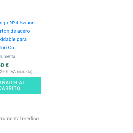
ngo Nº4 Swann
rton de acero
xidable para
turí Co...
trumental
50
€
,29
€
IVA incluido)
AÑADIR AL
CARRITO
trumental médico