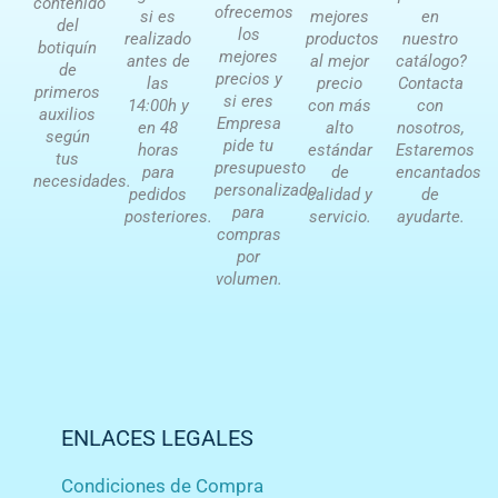
contenido
ofrecemos
si es
mejores
en
del
los
realizado
productos
nuestro
botiquín
mejores
antes de
al mejor
catálogo?
de
precios y
las
precio
Contacta
primeros
si eres
14:00h y
con más
con
auxilios
Empresa
en 48
alto
nosotros,
según
pide tu
horas
estándar
Estaremos
tus
presupuesto
para
de
encantados
necesidades.
personalizado
pedidos
calidad y
de
para
posteriores.
servicio.
ayudarte.
compras
por
volumen.
ENLACES LEGALES
Condiciones de Compra