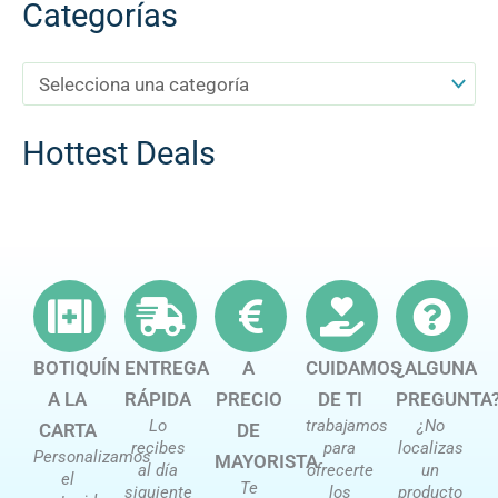
Categorías
Hottest Deals
BOTIQUÍN
ENTREGA
A
CUIDAMOS
¿ALGUNA
A LA
RÁPIDA
PRECIO
DE TI
PREGUNTA
Lo
trabajamos
¿No
CARTA
DE
recibes
para
localizas
Personalizamos
MAYORISTA
al día
ofrecerte
un
el
Te
siguiente
los
producto