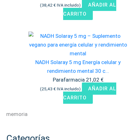
AÑADIR AL
(
38,42
€
IVA incluido)
CARRITO
NADH Solaray 5 mg Energía celular y
rendimiento mental 30 c...
Parafarmacia
21,02
€
AÑADIR AL
(
25,43
€
IVA incluido)
CARRITO
memoria
Categorías