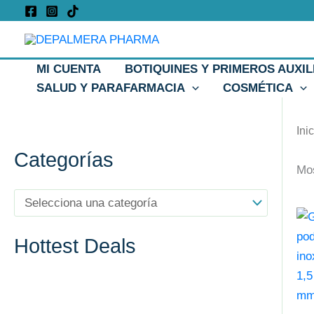
Ir
al
contenido
MI CUENTA
BOTIQUINES Y PRIMEROS AUXIL
SALUD Y PARAFARMACIA
COSMÉTICA
Ini
Categorías
Mos
Est
pro
Hottest Deals
tie
múl
var