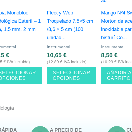
s
Las
iones
opciones
bia Monobloc
Fleecy Web
Mango Nº4 S
se
ológica Estéril – 1
Troquelado 7,5×5 cm
Morton de ac
eden
pueden
, 1,5 mm, 2 mm
/8,6 × 5 cm (100
inoxidable pa
gir
elegir
unidad...
bisturí Co...
en
trumental
Instrumental
Instrumental
la
15
€
10,65
€
8,50
€
ina
página
65
€
IVA incluido)
(
12,89
€
IVA incluido)
(
10,29
€
IVA incl
de
SELECCIONAR
SELECCIONAR
AÑADIR A
ducto
producto
OPCIONES
OPCIONES
CARRITO
ología
RÁPIDA
A PRECIO DE
C