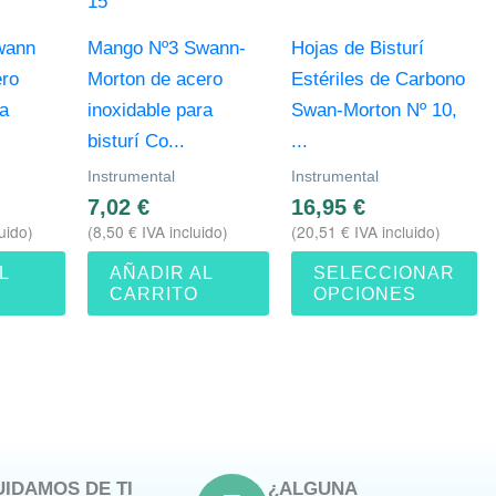
Las
opciones
wann
Mango Nº3 Swann-
Hojas de Bisturí
se
ero
Morton de acero
Estériles de Carbono
pueden
ra
inoxidable para
Swan-Morton Nº 10,
elegir
bisturí Co...
...
en
Instrumental
Instrumental
la
7,02
€
16,95
€
página
uido)
(
8,50
€
IVA incluido)
(
20,51
€
IVA incluido)
de
L
AÑADIR AL
SELECCIONAR
producto
CARRITO
OPCIONES
UIDAMOS DE TI
¿ALGUNA