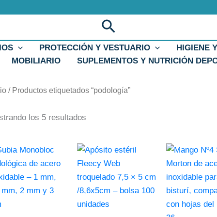
Ordenado
por
popularidad
Buscar
IOS
PROTECCIÓN Y VESTUARIO
HIGIENE 
MOBILIARIO
SUPLEMENTOS Y NUTRICIÓN DEP
cio
/ Productos etiquetados “podología”
trando los 5 resultados
e
Este
ducto
producto
ne
tiene
tiples
múltiples
iantes.
variantes.