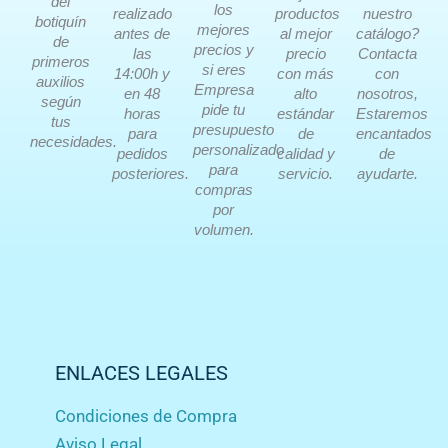
del
los
realizado
productos
nuestro
botiquín
mejores
antes de
al mejor
catálogo?
de
precios y
las
precio
Contacta
primeros
si eres
14:00h y
con más
con
auxilios
Empresa
en 48
alto
nosotros,
según
pide tu
horas
estándar
Estaremos
tus
presupuesto
para
de
encantados
necesidades.
personalizado
pedidos
calidad y
de
para
posteriores.
servicio.
ayudarte.
compras
por
volumen.
ENLACES LEGALES
Condiciones de Compra
Aviso Legal