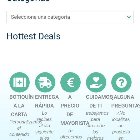
Hottest Deals
BOTIQUÍN
ENTREGA
A
CUIDAMOS
¿ALGUNA
A LA
RÁPIDA
PRECIO
DE TI
PREGUNTA
Lo
trabajamos
¿No
CARTA
DE
recibes
para
localizas
Personalizamos
MAYORISTA
al día
ofrecerte
un
el
Te
siguiente
los
producto
contenido
ofrecemos
si es
mejores
en