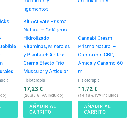
icks
Kit Activate Prisma
Natural – Colágeno
o
Hidrolizado +
Cannabi Cream
Bebible
Vitaminas, Minerales
Prisma Natural –
y
y Plantas + Apitox
Crema con CBD,
on
Crema Efecto Frío
Árnica y Cáñamo 60
urales
Muscular y Articular
ml
macia
Fisioterapia
Fisioterapia
17,23
€
11,72
€
ido)
(
20,85
€
IVA incluido)
(
14,18
€
IVA incluido)
L
AÑADIR AL
AÑADIR AL
CARRITO
CARRITO