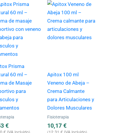
tox Prisma
ural 60 ml –
Apitox 100 ml
ema de Masaje
Veneno de Abeja –
ortivo para
Crema Calmante
sculos y
para Articulaciones y
gamentos
Dolores Musculares
oterapia
Fisioterapia
53
€
10,17
€
90
€
IVA incluido)
(
12,31
€
IVA incluido)