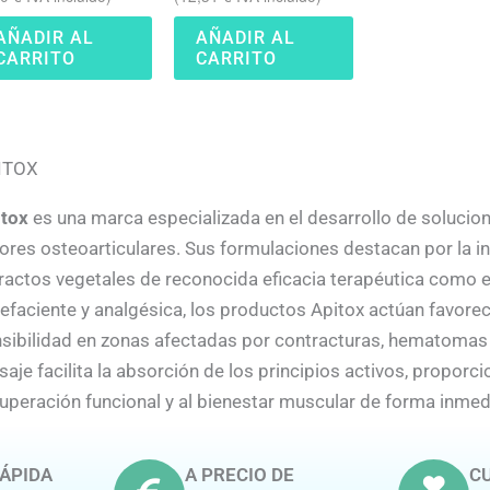
AÑADIR AL
AÑADIR AL
CARRITO
CARRITO
ITOX
itox
es una marca especializada en el desarrollo de solucion
ores osteoarticulares. Sus formulaciones destacan por la i
ractos vegetales de reconocida eficacia terapéutica como el 
efaciente y analgésica, los productos Apitox actúan favorec
sibilidad en zonas afectadas por contracturas, hematomas
aje facilita la absorción de los principios activos, proporci
uperación funcional y al bienestar muscular de forma inmed
ÁPIDA
A PRECIO DE
CU