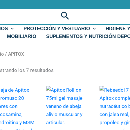
Ordenado
por
popularidad
Buscar
IOS
PROTECCIÓN Y VESTUARIO
HIGIENE 
MOBILIARIO
SUPLEMENTOS Y NUTRICIÓN DEP
cio
/ APITOX
trando los 7 resultados