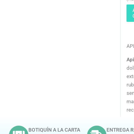
AP
Ap
dol
ext
rub
sen
mas
rec
BOTIQUÍN A LA CARTA
ENTREGA R