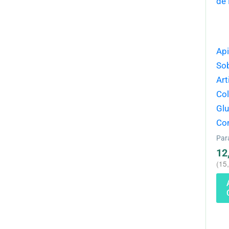
Ap
Sob
Art
Co
Gl
Co
Par
12
(
15