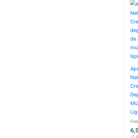
Api
Nat
Cr
Dep
Mú
Li
Fisi
6,
(
7,