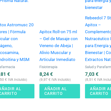
Rebeedol 7 St
itox Astromusc 20
Apitox –
res | Fórmula
Apitox Roll-on 75 ml
Complement
icular con
– Gel de Masaje con
Nutracéutico 
lágeno,
Veneno de Abeja |
para Energía 
ucosamina,
Alivio Muscular y
Bienestar | C
ndroitina y MSM
Articular Inmediato
Extractos Nat
afarmacia
Fisioterapia
Salud y Parafar
,81
€
8,24
€
7,03
€
,50
€
IVA incluido)
(
9,97
€
IVA incluido)
(
8,51
€
IVA inclu
AÑADIR AL
AÑADIR AL
AÑADIR A
CARRITO
CARRITO
CARRITO