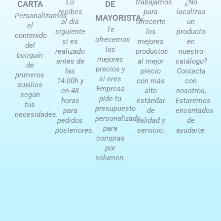
Lo
trabajamos
¿No
CARTA
DE
recibes
para
localizas
Personalizamos
MAYORISTA
al día
ofrecerte
un
el
Te
siguiente
los
producto
contenido
ofrecemos
si es
mejores
en
del
los
realizado
productos
nuestro
botiquín
mejores
antes de
al mejor
catálogo?
de
precios y
las
precio
Contacta
primeros
si eres
14:00h y
con más
con
auxilios
Empresa
en 48
alto
nosotros,
según
pide tu
horas
estándar
Estaremos
tus
presupuesto
para
de
encantados
necesidades.
personalizado
pedidos
calidad y
de
para
posteriores.
servicio.
ayudarte.
compras
por
volumen.