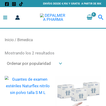
Ordenado
Ir
ENVÍOS DESDE 4,95€ Y GRATIS A PARTIR DE 80€
por
al
popularidad
Bu
contenido
Inicio
/ Bimedica
Mostrando los 2 resultados
Este
Es
producto
pr
tiene
ti
múltiples
mú
variantes.
va