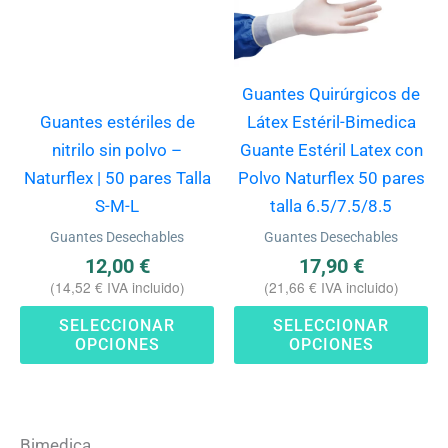
Las
La
opciones
op
se
se
Guantes Quirúrgicos de
pueden
pu
Guantes estériles de
Látex Estéril-Bimedica
elegir
ele
nitrilo sin polvo –
Guante Estéril Latex con
en
en
Naturflex | 50 pares Talla
Polvo Naturflex 50 pares
la
la
S-M-L
talla 6.5/7.5/8.5
página
pá
Guantes Desechables
Guantes Desechables
de
de
12,00
€
17,90
€
producto
pr
(
14,52
€
IVA incluido)
(
21,66
€
IVA incluido)
SELECCIONAR
SELECCIONAR
OPCIONES
OPCIONES
Bimedica