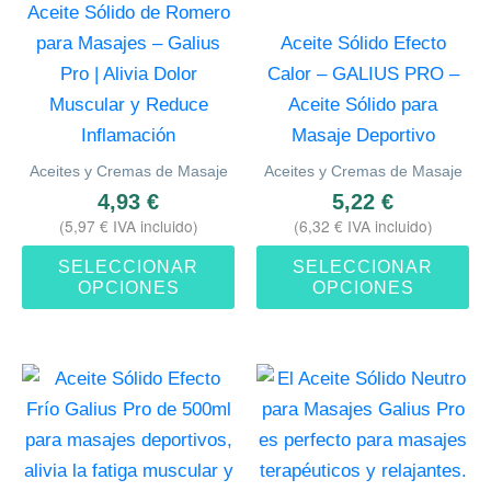
Aceite Sólido de Romero
Las
La
para Masajes – Galius
Aceite Sólido Efecto
opciones
op
Pro | Alivia Dolor
Calor – GALIUS PRO –
se
se
Muscular y Reduce
Aceite Sólido para
pueden
pu
Inflamación
Masaje Deportivo
elegir
ele
Aceites y Cremas de Masaje
Aceites y Cremas de Masaje
en
en
4,93
€
5,22
€
la
la
(
5,97
€
IVA incluido)
(
6,32
€
IVA incluido)
página
pá
SELECCIONAR
SELECCIONAR
de
de
OPCIONES
OPCIONES
producto
pr
Este
Es
producto
pr
tiene
ti
múltiples
mú