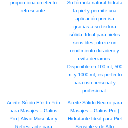
variantes.
va
Las
La
opciones
op
se
se
pueden
pu
elegir
ele
en
en
la
la
página
pá
de
de
producto
pr
Aceite Sólido Efecto Frío
Aceite Sólido Neutro para
para Masajes – Galius
Masajes – Galius Pro |
Pro | Alivio Muscular y
Hidratante Ideal para Piel
Refrescante para
Sensible y de Alto