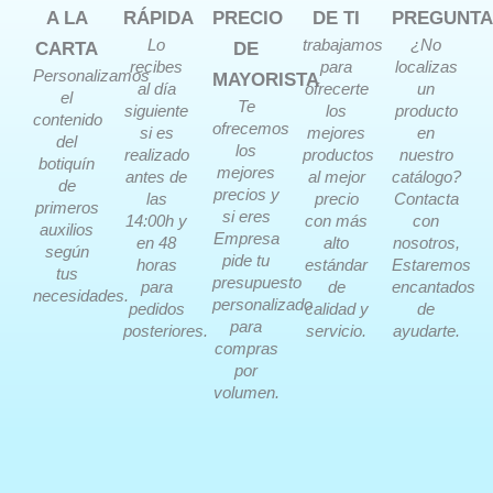
A LA
RÁPIDA
PRECIO
DE TI
PREGUNTA
Lo
trabajamos
¿No
CARTA
DE
recibes
para
localizas
Personalizamos
MAYORISTA
al día
ofrecerte
un
el
Te
siguiente
los
producto
contenido
ofrecemos
si es
mejores
en
del
los
realizado
productos
nuestro
botiquín
mejores
antes de
al mejor
catálogo?
de
precios y
las
precio
Contacta
primeros
si eres
14:00h y
con más
con
auxilios
Empresa
en 48
alto
nosotros,
según
pide tu
horas
estándar
Estaremos
tus
presupuesto
para
de
encantados
necesidades.
personalizado
pedidos
calidad y
de
para
posteriores.
servicio.
ayudarte.
compras
por
volumen.