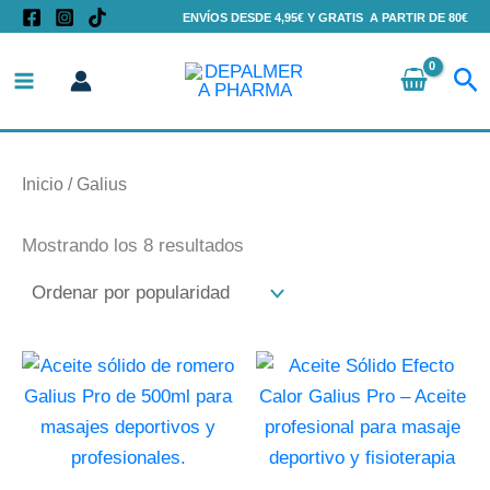
Ordenado
Ir
ENVÍOS DESDE 4,95€ Y GRATIS A PARTIR DE 80€
por
al
popularidad
Bu
contenido
Inicio
/ Galius
Mostrando los 8 resultados
Este
Es
producto
pr
tiene
ti
múltiples
mú
variantes.
va