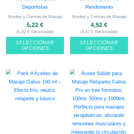
Deportistas
Rendimiento
Aceites y Cremas de Masaje
Aceites y Cremas de Masaje
5,22
€
4,52
€
(
6,32
€
IVA incluido)
(
5,47
€
IVA incluido)
SELECCIONAR
SELECCIONAR
OPCIONES
OPCIONES
Es
pr
ti
mú
va
La
op
se