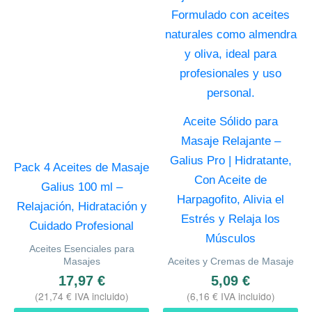
pu
ele
en
la
pá
de
Aceite Sólido para
pr
Masaje Relajante –
Galius Pro | Hidratante,
Pack 4 Aceites de Masaje
Con Aceite de
Galius 100 ml –
Harpagofito, Alivia el
Relajación, Hidratación y
Estrés y Relaja los
Cuidado Profesional
Músculos
Aceites Esenciales para
Masajes
Aceites y Cremas de Masaje
17,97
€
5,09
€
(
21,74
€
IVA incluido)
(
6,16
€
IVA incluido)