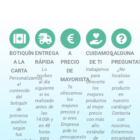
BOTIQUÍN
ENTREGA
A
CUIDAMOS
¿ALGUNA
A LA
RÁPIDA
PRECIO
DE TI
PREGUNTA
Lo
trabajamos
¿No
CARTA
DE
recibes
para
localizas
Personalizamos
MAYORISTA
al día
ofrecerte
un
el
Te
siguiente
los
producto
contenido
ofrecemos
si es
mejores
en
del
los
realizado
productos
nuestro
botiquín
mejores
antes de
al mejor
catálogo?
de
precios y
las
precio
Contacta
primeros
si eres
14:00h y
con más
con
auxilios
Empresa
en 48
alto
nosotros,
según
pide tu
horas
estándar
Estaremos
tus
presupuesto
para
de
encantados