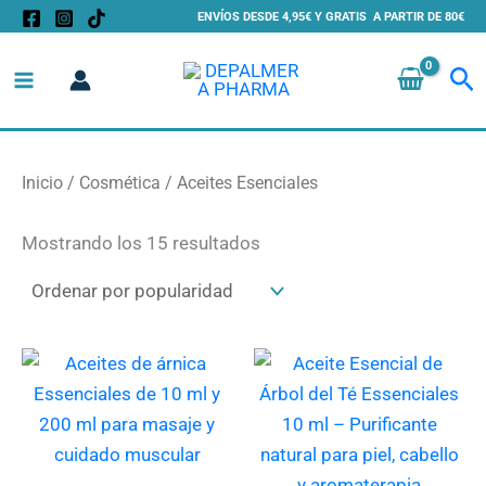
Ordenado
Ir
ENVÍOS DESDE 4,95€ Y GRATIS A PARTIR DE 80€
por
al
popularidad
Bu
contenido
Inicio
/
Cosmética
/ Aceites Esenciales
Mostrando los 15 resultados
Este
producto
tiene
múltiples
variantes.