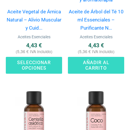
Las
Aceite Vegetal de Árnica
Aceite de Árbol del Té 10
opciones
Natural – Alivio Muscular
ml Essenciales –
se
y Cuid...
Purificante N...
pueden
Aceites Esenciales
Aceites Esenciales
elegir
4,43
€
4,43
€
en
(
5,36
€
IVA incluido)
(
5,36
€
IVA incluido)
la
SELECCIONAR
AÑADIR AL
página
OPCIONES
CARRITO
de
producto