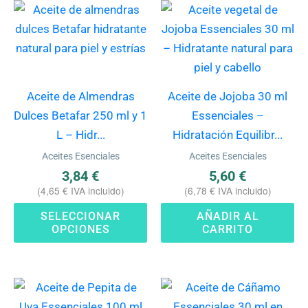
Este
producto
tiene
múltiples
variantes.
Aceite de Almendras
Aceite de Jojoba 30 ml
Las
Dulces Betafar 250 ml y 1
Essenciales –
opciones
L – Hidr...
Hidratación Equilibr...
se
Aceites Esenciales
Aceites Esenciales
pueden
3,84
€
5,60
€
elegir
(
4,65
€
IVA incluido)
(
6,78
€
IVA incluido)
en
SELECCIONAR
AÑADIR AL
la
OPCIONES
CARRITO
página
de
producto