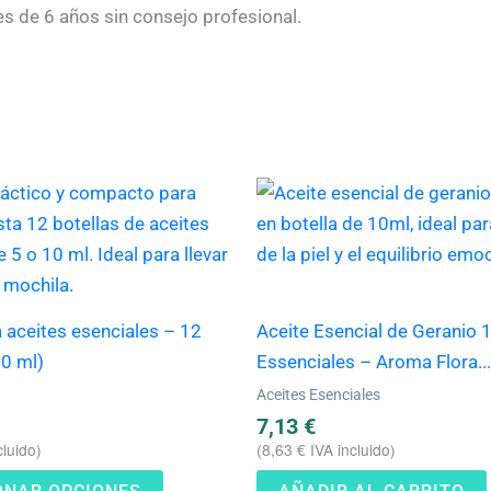
es de 6 años sin consejo profesional.
Este
producto
tiene
múltiples
variantes.
 aceites esenciales – 12
Aceite Esencial de Geranio 
Las
10 ml)
Essenciales – Aroma Flora...
opciones
Aceites Esenciales
se
7,13
€
pueden
cluido)
(
8,63
€
IVA incluido)
elegir