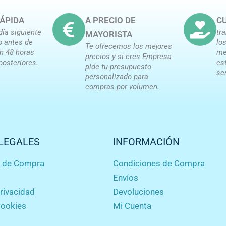
ÁPIDA
A PRECIO DE
CU
día siguiente
tr
MAYORISTA
o antes de
lo
Te ofrecemos los mejores
en 48 horas
me
precios y si eres Empresa
posteriores.
es
pide tu presupuesto
se
personalizado para
compras por volumen.
LEGALES
INFORMACIÓN
s de Compra
Condiciones de Compra
Envíos
privacidad
Devoluciones
Cookies
Mi Cuenta