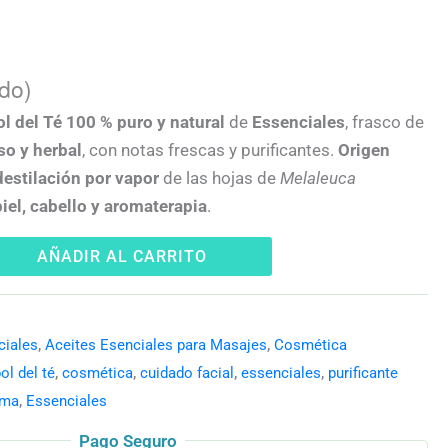
ido)
ol del Té 100 % puro y natural
de
Essenciales
, frasco de
so y herbal
, con notas frescas y purificantes.
Origen
destilación por vapor
de las hojas de
Melaleuca
piel, cabello y aromaterapia
.
AÑADIR AL CARRITO
ciales
,
Aceites Esenciales para Masajes
,
Cosmética
ol del té
,
cosmética
,
cuidado facial
,
essenciales
,
purificante
rma
,
Essenciales
Pago Seguro