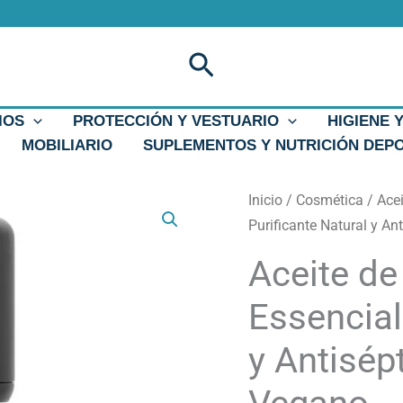
Buscar
IOS
PROTECCIÓN Y VESTUARIO
HIGIENE 
MOBILIARIO
SUPLEMENTOS Y NUTRICIÓN DEP
Aceite
Inicio
/
Cosmética
/
Ace
de
Purificante Natural y An
Árbol
Aceite de
del
Té
Essencial
10
y Antisép
ml
Essenciales
–