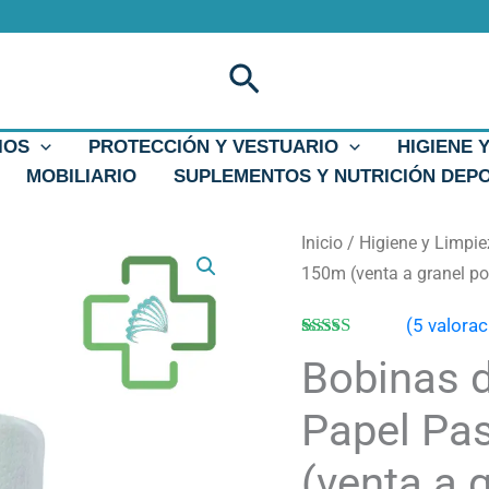
Buscar
IOS
PROTECCIÓN Y VESTUARIO
HIGIENE 
MOBILIARIO
SUPLEMENTOS Y NUTRICIÓN DEP
Bobinas
Inicio
/
Higiene y Limpi
de
150m (venta a granel po
Papel
(
5
valorac
de
Valorado
5
Bobinas 
Manos.
con
4.80
de
5 en base a
Papel
valoraciones
Papel Pa
Pasta.
de clientes
2
(venta a 
Capas.