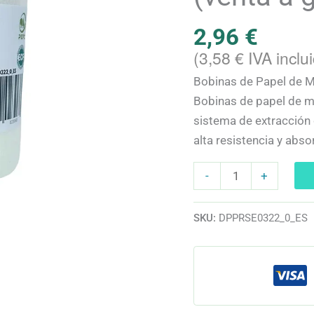
150m
2,96
€
(venta
(
3,58
€
IVA inclu
a
granel
Bobinas de Papel de M
por
Bobinas de papel de ma
unidad)
sistema de extracción 
cantidad
alta resistencia y abso
-
+
SKU:
DPPRSE0322_0_ES