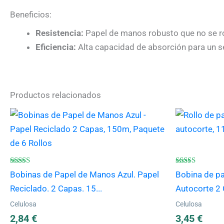
Beneficios:
Resistencia:
Papel de manos robusto que no se r
Eficiencia:
Alta capacidad de absorción para un s
Productos relacionados
Valorado
Valorado
Bobinas de Papel de Manos Azul. Papel
Bobina de p
con
con
4.57
4.50
Reciclado. 2 Capas. 15...
Autocorte 2 
de 5
de 5
Celulosa
Celulosa
2,84
€
3,45
€