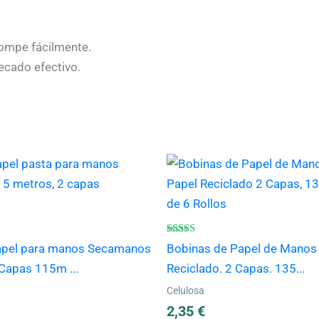
ompe fácilmente.
ecado efectivo.
Valorado
apel para manos Secamanos
Bobinas de Papel de Manos 
con
4.60
Capas 115m ...
Reciclado. 2 Capas. 135...
de 5
Celulosa
2,35
€