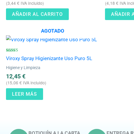
(
3,44
€
IVA incluido)
(
4,18
€
IVA incl
AÑADIR AL CARRITO
AÑADIR 
AGOTADO
Valorado
Viroxy Spray Higienizante Uso Puro 5L
con
4.50
Higiene y Limpieza
de 5
12,45
€
(
15,06
€
IVA incluido)
LEER MÁS
BOTIQUÍN A LA CARTA
ENTREGA R