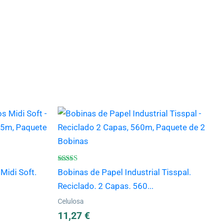
Valorado
Midi Soft.
Bobinas de Papel Industrial Tisspal.
con
4.67
Reciclado. 2 Capas. 560...
de 5
Celulosa
11,27
€