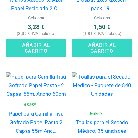
de 5
de 5
Papel Reciclado 2 C...
pack 19...
Celulosa
Celulosa
3,28
€
1,50
€
(
3,97
€
IVA incluido)
(
1,81
€
IVA incluido)
AÑADIR AL
AÑADIR AL
CARRITO
CARRITO
Valorado
Papel para Camilla Tisú
con
4.20
Valorado
Gofrado Papel Pasta 2
Toallas para el Secado
de 5
con
5.00
Capas 55m Anc...
Médico. 35 unidades
de 5