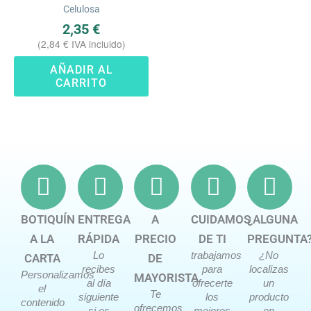
Celulosa
2,35
€
(
2,84
€
IVA incluido)
AÑADIR AL
CARRITO
BOTIQUÍN
ENTREGA
A
CUIDAMOS
¿ALGUNA
A LA
RÁPIDA
PRECIO
DE TI
PREGUNTA
Lo
trabajamos
¿No
CARTA
DE
recibes
para
localizas
Personalizamos
MAYORISTA
al día
ofrecerte
un
el
Te
siguiente
los
producto
contenido
ofrecemos
si es
mejores
en