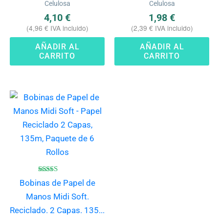
Celulosa
Celulosa
4,10
€
1,98
€
(
4,96
€
IVA incluido)
(
2,39
€
IVA incluido)
AÑADIR AL
AÑADIR AL
CARRITO
CARRITO
Valorado
Bobinas de Papel de
con
4.60
Manos Midi Soft.
de 5
Reciclado. 2 Capas. 135...