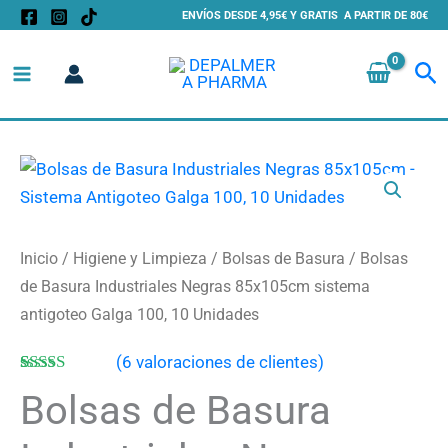
Ir
ENVÍOS DESDE 4,95€ Y GRATIS A PARTIR DE 80€
al
Bu
contenido
Bolsas
de
Basura
Industriales
Inicio
/
Higiene y Limpieza
/
Bolsas de Basura
/ Bolsas
Negras
de Basura Industriales Negras 85x105cm sistema
85x105cm
antigoteo Galga 100, 10 Unidades
sistema
(
6
valoraciones de clientes)
antigoteo
Valorado
6
Galga
Bolsas de Basura
con
4.50
de
100,
5 en base a
valoraciones