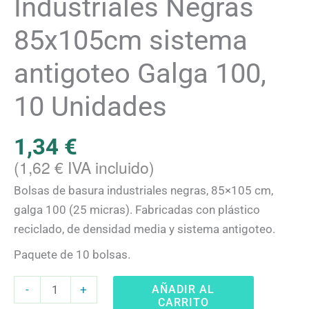
Industriales Negras
10
de clientes
Unidades
85x105cm sistema
cantidad
antigoteo Galga 100,
10 Unidades
1,34
€
(
1,62
€
IVA incluido)
Bolsas de basura industriales negras, 85×105 cm,
galga 100 (25 micras). Fabricadas con plástico
reciclado, de densidad media y sistema antigoteo.
Paquete de 10 bolsas.
AÑADIR AL
-
+
CARRITO