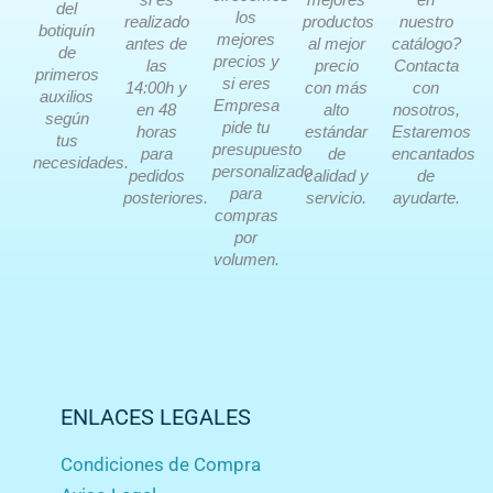
del
los
realizado
productos
nuestro
botiquín
mejores
antes de
al mejor
catálogo?
de
precios y
las
precio
Contacta
primeros
si eres
14:00h y
con más
con
auxilios
Empresa
en 48
alto
nosotros,
según
pide tu
horas
estándar
Estaremos
tus
presupuesto
para
de
encantados
necesidades.
personalizado
pedidos
calidad y
de
para
posteriores.
servicio.
ayudarte.
compras
por
volumen.
ENLACES LEGALES
Condiciones de Compra