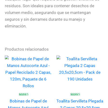
residuos. Son ideales para contener desechos de
volumen medio, asegurando que se mantengan
seguros y sin derrames durante su manejo y
eliminación.
Productos relacionados
Valorado
Valorado
Bobinas de Papel de
Toallita Servilleta Plegada
con
con
4.67
4.50
Manos Autocorte Azul
2 Capas 20,5×20,5cm