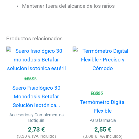
Mantener fuera del alcance de los niños
Productos relacionados
Valorado
Suero Fisiológico 30
con
4.80
Monodosis Betafar
de 5
Valorado
Termómetro Digital
con
Solución Isotónica...
4.50
Flexible
de 5
Accesorios y Complementos
Botiquín
Parafarmacia
2,73
€
2,55
€
(
3,30
€
IVA incluido)
(
3,08
€
IVA incluido)