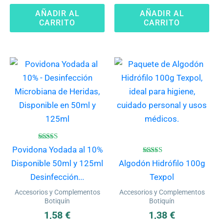
AÑADIR AL
AÑADIR AL
CARRITO
CARRITO
Este
producto
tiene
múltiples
variantes.
Las
opciones
Valorado
Povidona Yodada al 10%
con
se
4.67
Valorado
Disponible 50ml y 125ml
Algodón Hidrófilo 100g
de 5
con
pueden
4.67
Desinfección...
Texpol
de 5
elegir
Accesorios y Complementos
Accesorios y Complementos
en
Botiquín
Botiquín
la
1,58
€
1,38
€