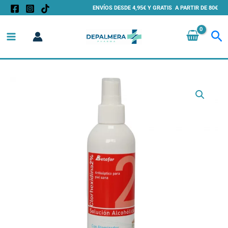
Ir
ENVÍOS DESDE 4,95€ Y GRATIS A PARTIR DE 80€
al
Bu
contenido
Clorhexidina
Spray
2%
en
Alcohol
Betafar
250
ml
|
Antiséptico
Cutáneo