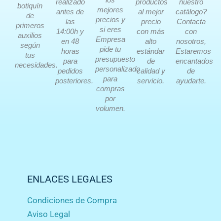
realizado
productos
nuestro
botiquín
mejores
antes de
al mejor
catálogo?
de
precios y
las
precio
Contacta
primeros
si eres
14:00h y
con más
con
auxilios
Empresa
en 48
alto
nosotros,
según
pide tu
horas
estándar
Estaremos
tus
presupuesto
para
de
encantados
necesidades.
personalizado
pedidos
calidad y
de
para
posteriores.
servicio.
ayudarte.
compras
por
volumen.
ENLACES LEGALES
Condiciones de Compra
Aviso Legal