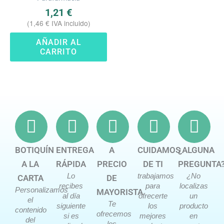
1,21
€
(
1,46
€
IVA incluido)
AÑADIR AL
CARRITO
BOTIQUÍN
ENTREGA
A
CUIDAMOS
¿ALGUNA
A LA
RÁPIDA
PRECIO
DE TI
PREGUNTA
Lo
trabajamos
¿No
CARTA
DE
recibes
para
localizas
Personalizamos
MAYORISTA
al día
ofrecerte
un
el
Te
siguiente
los
producto
contenido
ofrecemos
si es
mejores
en
del
los