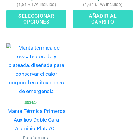
(
1,91
€
IVA incluido)
(
1,67
€
IVA incluido)
página
de
SELECCIONAR
AÑADIR AL
OPCIONES
CARRITO
producto
Valorado
Manta Térmica Primeros
con
4.80
Auxilios Doble Cara
de 5
Aluminio Plata/O...
Parafarmacia