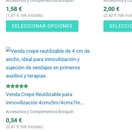
Accesorios y Complementos Botiquín
Accesorios y C
pueden
1,58
€
2,00
€
elegir
(
1,91
€
IVA incluido)
(
2,42
€
IVA incl
en
SELECCIONAR OPCIONES
SELECCI
la
página
de
Este
producto
producto
tiene
múltiples
variantes.
Las
Valorado
Venda Crepé Reutilizable para
con
opciones
4.83
inmovilización 4cmx5m/4cmx7m...
de 5
se
Accesorios y Complementos Botiquín
pueden
0,34
€
elegir
(
0,41
€
IVA incluido)