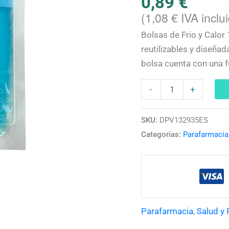
0,89
€
cantidad
(
1,08
€
IVA inclu
Bolsas de Frio y Calo
reutilizables y diseñad
bolsa cuenta con una 
-
+
SKU:
DPV132935ES
Categorías:
Parafarmacia
Parafarmacia
,
Salud y