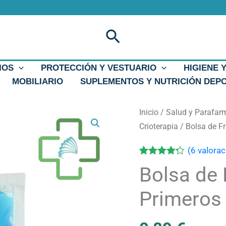
Buscar
IOS
PROTECCIÓN Y VESTUARIO
HIGIENE 
MOBILIARIO
SUPLEMENTOS Y NUTRICIÓN DEP
Bolsa
Inicio
/
Salud y Parafar
de
Crioterapia
/ Bolsa de Fr
Frio
(
6
valorac
y
Valorado
6
Bolsa de F
Calor
con
4.17
de 5 en
Reutilizable
base a
Primeros
Primeros
valoraciones
de
Auxilios
clientes
18x12cm