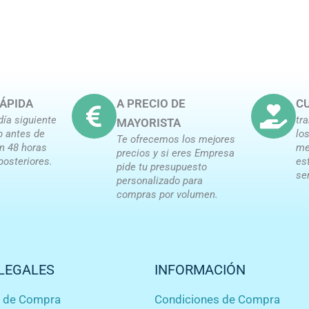
ÁPIDA
A PRECIO DE
CU
día siguiente
tr
MAYORISTA
o antes de
lo
Te ofrecemos los mejores
en 48 horas
me
precios y si eres Empresa
posteriores.
es
pide tu presupuesto
se
personalizado para
compras por volumen.
LEGALES
INFORMACIÓN
s de Compra
Condiciones de Compra