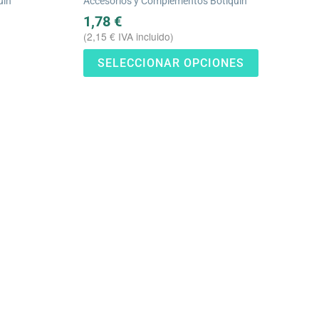
uín
Accesorios y Complementos Botiquín
pueden
1,78
€
elegir
(
2,15
€
IVA incluido)
en
SELECCIONAR OPCIONES
la
página
de
producto