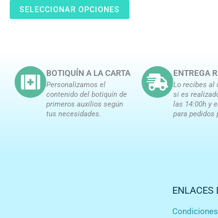
en
SELECCIONAR OPCIONES
la
página
de
producto
BOTIQUÍN A LA CARTA
ENTREGA R
Personalizamos el
Lo recibes al 
contenido del botiquín de
si es realizad
primeros auxilios según
las 14:00h y 
tus necesidades.
para pedidos 
ENLACES 
Condicione