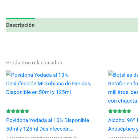
Descripción
Valoraciones (6)
Productos relacionados
Este
producto
tiene
múltiples
variantes.
Las
Valorado
Valorado
Povidona Yodada al 10% Disponible
Alcohol 96º 
con
con
opciones
4.67
4.75
50ml y 125ml Desinfección...
Antiséptico y
de 5
de 5
se