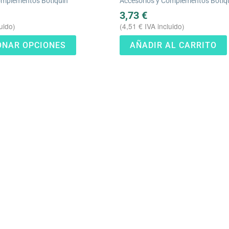
omplementos Botiquín
Accesorios y Complementos Botiq
pueden
3,73
€
elegir
uido)
(
4,51
€
IVA incluido)
en
ONAR OPCIONES
AÑADIR AL CARRITO
la
página
de
producto