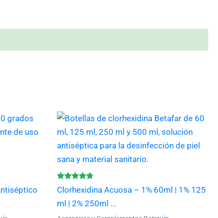
Este
producto
tiene
múltiples
variantes.
Las
Valorado
Antiséptico
Clorhexidina Acuosa – 1% 60ml | 1% 125
con
opciones
4.57
ml | 2% 250ml ...
de 5
se