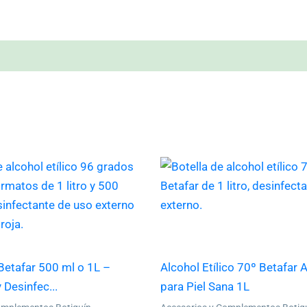
Este
producto
tiene
múltiples
variantes.
Las
Betafar 500 ml o 1L –
Alcohol Etílico 70º Betafar 
opciones
 Desinfec...
para Piel Sana 1L
se