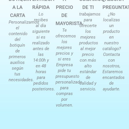
A LA
RÁPIDA
PRECIO
DE TI
PREGUNTA
Lo
trabajamos
¿No
CARTA
DE
recibes
para
localizas
Personalizamos
MAYORISTA
al día
ofrecerte
un
el
Te
siguiente
los
producto
contenido
ofrecemos
si es
mejores
en
del
los
realizado
productos
nuestro
botiquín
mejores
antes de
al mejor
catálogo?
de
precios y
las
precio
Contacta
primeros
si eres
14:00h y
con más
con
auxilios
Empresa
en 48
alto
nosotros,
según
pide tu
horas
estándar
Estaremos
tus
presupuesto
para
de
encantados
necesidades.
personalizado
pedidos
calidad y
de
para
posteriores.
servicio.
ayudarte.
compras
por
volumen.