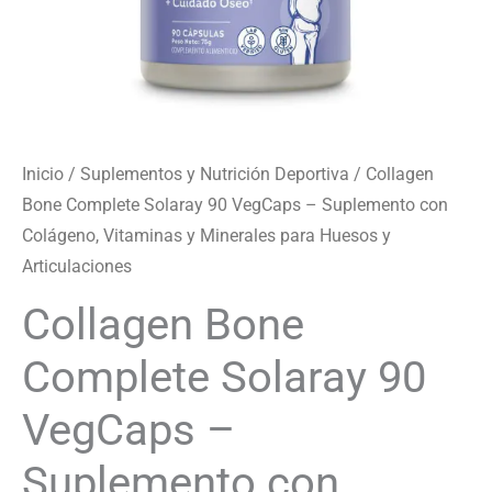
y
Minerales
para
Huesos
y
Inicio
/
Suplementos y Nutrición Deportiva
/ Collagen
Articulaciones
Bone Complete Solaray 90 VegCaps – Suplemento con
cantidad
Colágeno, Vitaminas y Minerales para Huesos y
Articulaciones
Collagen Bone
Complete Solaray 90
VegCaps –
Suplemento con