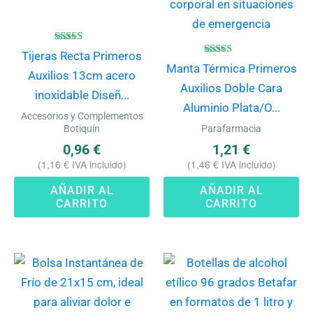
Valorado
Tijeras Recta Primeros
con
Valorado
Manta Térmica Primeros
4.75
con
Auxilios 13cm acero
de 5
4.80
Auxilios Doble Cara
de 5
inoxidable Diseñ...
Aluminio Plata/O...
Accesorios y Complementos
Botiquín
Parafarmacia
0,96
€
1,21
€
(
1,16
€
IVA incluido)
(
1,46
€
IVA incluido)
AÑADIR AL
AÑADIR AL
CARRITO
CARRITO
Es
pr
ti