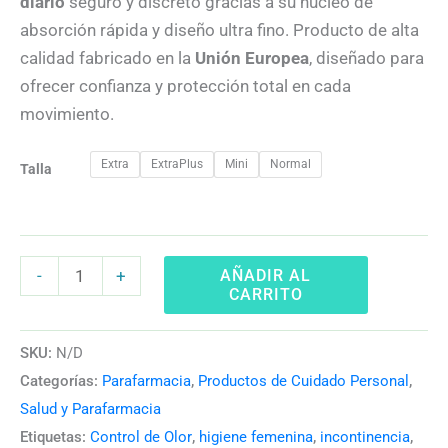
diario
seguro y discreto gracias a su núcleo de
absorción rápida y diseño ultra fino. Producto de alta
calidad fabricado en la
Unión Europea
, diseñado para
ofrecer confianza y protección total en cada
movimiento.
Extra
ExtraPlus
Mini
Normal
Talla
AÑADIR AL
-
+
CARRITO
SKU:
N/D
Categorías:
Parafarmacia
,
Productos de Cuidado Personal
,
Salud y Parafarmacia
Etiquetas:
Control de Olor
,
higiene femenina
,
incontinencia
,