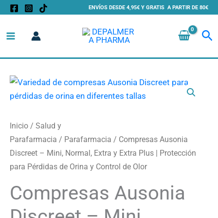
Ir
ENVÍOS DESDE 4,95€ Y GRATIS A PARTIR DE 80€
al
Bu
contenido
Compresas
Ausonia
Discreet
-
Inicio
/
Salud y
Mini,
Parafarmacia
/
Parafarmacia
/ Compresas Ausonia
Normal,
Discreet – Mini, Normal, Extra y Extra Plus | Protección
Extra
para Pérdidas de Orina y Control de Olor
y
Compresas Ausonia
Extra
Plus
Discreet – Mini,