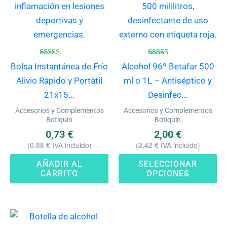
mú
va
La
op
se
Valorado
Valorado
Bolsa Instantánea de Frío
Alcohol 96º Betafar 500
con
con
pu
4.75
4.75
Alivio Rápido y Portátil
ml o 1L – Antiséptico y
de 5
de 5
ele
21x15...
Desinfec...
en
Accesorios y Complementos
Accesorios y Complementos
la
Botiquín
Botiquín
pá
0,73
€
2,00
€
(
0,88
€
IVA incluido)
(
2,42
€
IVA incluido)
de
pr
AÑADIR AL
SELECCIONAR
CARRITO
OPCIONES