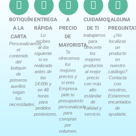
BOTIQUÍN
ENTREGA
A
CUIDAMOS
¿ALGUNA
A LA
RÁPIDA
PRECIO
DE TI
PREGUNTA
Lo
trabajamos
¿No
CARTA
DE
recibes
para
localizas
Personalizamos
MAYORISTA
al día
ofrecerte
un
el
Te
siguiente
los
producto
contenido
ofrecemos
si es
mejores
en
del
los
realizado
productos
nuestro
botiquín
mejores
antes de
al mejor
catálogo?
de
precios y
las
precio
Contacta
primeros
si eres
14:00h y
con más
con
auxilios
Empresa
en 48
alto
nosotros,
según
pide tu
horas
estándar
Estaremos
tus
presupuesto
para
de
encantados
necesidades.
personalizado
pedidos
calidad y
de
para
posteriores.
servicio.
ayudarte.
compras
por
volumen.