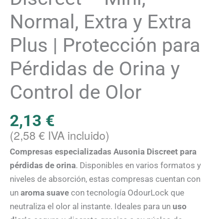
|
Protección
Normal, Extra y Extra
para
Plus | Protección para
Pérdidas
de
Pérdidas de Orina y
Orina
y
Control de Olor
Control
de
2,13
€
Olor
(
2,58
€
IVA incluido)
cantidad
Compresas especializadas Ausonia Discreet para
pérdidas de orina
. Disponibles en varios formatos y
niveles de absorción, estas compresas cuentan con
un
aroma suave
con tecnología OdourLock que
neutraliza el olor al instante. Ideales para un
uso