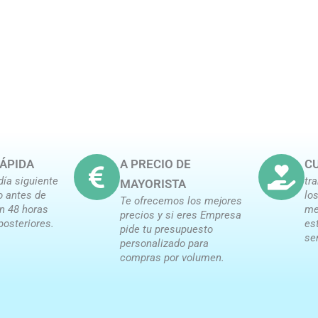
ÁPIDA
A PRECIO DE
CU
día siguiente
tr
MAYORISTA
o antes de
lo
Te ofrecemos los mejores
en 48 horas
me
precios y si eres Empresa
posteriores.
es
pide tu presupuesto
se
personalizado para
compras por volumen.