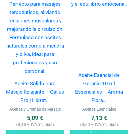
variantes.
Las
opciones
se
pueden
elegir
en
la
página
Aceite Esencial de
de
Aceite Sólido para
Geranio 10 ml
producto
Masaje Relajante – Galius
Essenciales – Aroma
Pro | Hidrat...
Flora...
Aceites y Cremas de Masaje
Aceites Esenciales
5,09
€
7,13
€
(
6,16
€
IVA incluido)
(
8,63
€
IVA incluido)