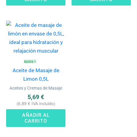
Valorado
Aceite de Masaje de
con
4.40
Limon 0,5L
de 5
Aceites y Cremas de Masaje
5,69
€
(
6,89
€
IVA incluido)
AÑADIR AL
CARRITO