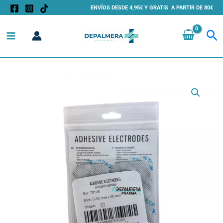
Ir
ENVÍOS DESDE 4,95€ Y GRATIS A PARTIR DE 80€
al
Bu
contenido
Electrodos
Adhesivos
Compex
50x50
Cuadrados
Sin
Cable
4
Uds
cantidad