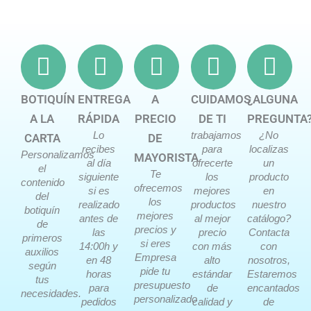
BOTIQUÍN
ENTREGA
A
CUIDAMOS
¿ALGUNA
A LA
RÁPIDA
PRECIO
DE TI
PREGUNTA
Lo
trabajamos
¿No
CARTA
DE
recibes
para
localizas
Personalizamos
MAYORISTA
al día
ofrecerte
un
el
Te
siguiente
los
producto
contenido
ofrecemos
si es
mejores
en
del
los
realizado
productos
nuestro
botiquín
mejores
antes de
al mejor
catálogo?
de
precios y
las
precio
Contacta
primeros
si eres
14:00h y
con más
con
auxilios
Empresa
en 48
alto
nosotros,
según
pide tu
horas
estándar
Estaremos
tus
presupuesto
para
de
encantados
necesidades.
personalizado
pedidos
calidad y
de