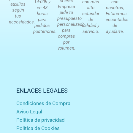
si eres
14:00h y
con más
con
auxilios
Empresa
en 48
alto
nosotros,
según
pide tu
horas
estándar
Estaremos
tus
presupuesto
para
de
encantados
necesidades.
personalizado
pedidos
calidad y
de
para
posteriores.
servicio.
ayudarte.
compras
por
volumen.
ENLACES LEGALES
Condiciones de Compra
Aviso Legal
Política de privacidad
Política de Cookies