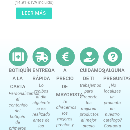
(
14,91
€
IVA incluido)
LEER MÁS
BOTIQUÍN
ENTREGA
A
CUIDAMOS
¿ALGUNA
A LA
RÁPIDA
PRECIO
DE TI
PREGUNTA
Lo
trabajamos
¿No
CARTA
DE
recibes
para
localizas
Personalizamos
MAYORISTA
al día
ofrecerte
un
el
Te
siguiente
los
producto
contenido
ofrecemos
si es
mejores
en
del
los
realizado
productos
nuestro
botiquín
mejores
antes de
al mejor
catálogo?
de
precios y
las
precio
Contacta
primeros