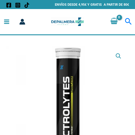
Ir
ENVÍOS DESDE 4,95€ Y GRATIS A PARTIR DE 80€
al
Bu
contenido
Electrolitos
Efervescentes
–
20
Comprimidos
-
Hidratación
y
Rendimiento
cantidad