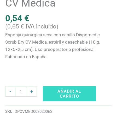
CV Medica
0,54
€
(
0,65
€
IVA incluido)
Esponja quirúrgica seca con cepillo Dispomedic
Scrub Dry CV Medica, estéril y desechable (10 g,
12×5×2,5 cm). Uso preoperatorio profesional.
Fabricado en España.
AÑADIR AL
-
+
CARRITO
SKU:
DPCVMED0030200ES