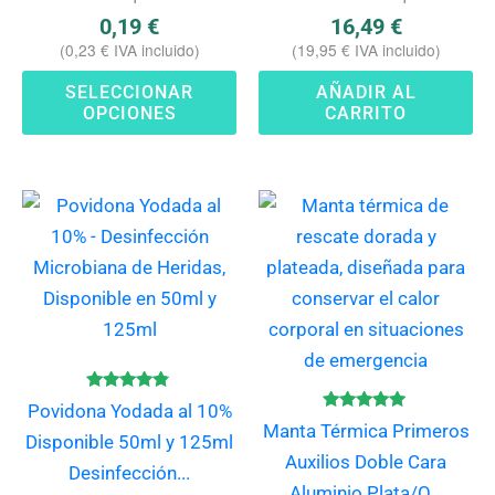
elegir
0,19
€
16,49
€
en
(
0,23
€
IVA incluido)
(
19,95
€
IVA incluido)
la
SELECCIONAR
AÑADIR AL
página
OPCIONES
CARRITO
de
producto
Este
producto
tiene
múltiples
variantes.
Las
opciones
Valorado
Povidona Yodada al 10%
con
se
Valorado
Manta Térmica Primeros
4.67
con
Disponible 50ml y 125ml
de 5
pueden
4.80
Auxilios Doble Cara
de 5
Desinfección...
elegir
Aluminio Plata/O...