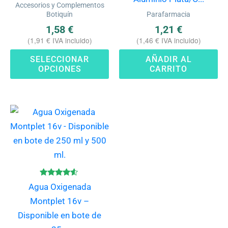
Accesorios y Complementos
en
Botiquín
Parafarmacia
la
1,58
€
1,21
€
página
(
1,91
€
IVA incluido)
(
1,46
€
IVA incluido)
de
SELECCIONAR
AÑADIR AL
producto
OPCIONES
CARRITO
Este
producto
tiene
múltiples
variantes.
Las
Valorado
Agua Oxigenada
con
opciones
4.40
Montplet 16v –
de 5
se
Disponible en bote de
pueden