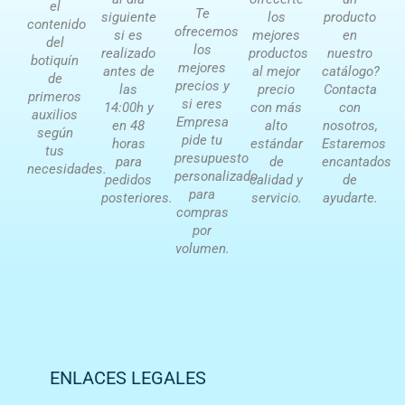
el
Te
siguiente
los
producto
contenido
ofrecemos
si es
mejores
en
del
los
realizado
productos
nuestro
botiquín
mejores
antes de
al mejor
catálogo?
de
precios y
las
precio
Contacta
primeros
si eres
14:00h y
con más
con
auxilios
Empresa
en 48
alto
nosotros,
según
pide tu
horas
estándar
Estaremos
tus
presupuesto
para
de
encantados
necesidades.
personalizado
pedidos
calidad y
de
para
posteriores.
servicio.
ayudarte.
compras
por
volumen.
ENLACES LEGALES