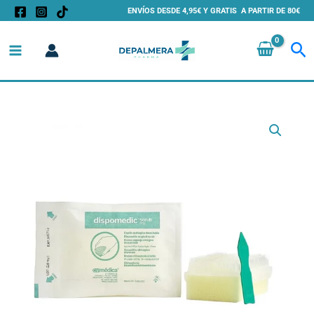
Ir
ENVÍOS DESDE 4,95€ Y GRATIS A PARTIR DE 80€
al
Bu
contenido
Esponja
Quirúrgica
Seca
con
Cepillo
Desechable
–
Dispomedic
Scrub
Dry
CV