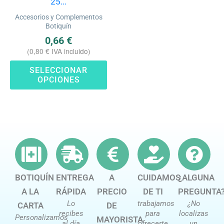
25...
elegir
Accesorios y Complementos
en
Botiquín
la
0,66
€
(
0,80
€
IVA incluido)
página
de
SELECCIONAR
OPCIONES
producto
BOTIQUÍN
ENTREGA
A
CUIDAMOS
¿ALGUNA
A LA
RÁPIDA
PRECIO
DE TI
PREGUNTA
Lo
trabajamos
¿No
CARTA
DE
recibes
para
localizas
Personalizamos
MAYORISTA
al día
ofrecerte
un