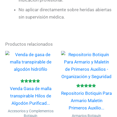
indicación profesional.
No aplicar directamente sobre heridas abiertas
sin supervisión médica.
Productos relacionados
Este
producto
tiene
múltiples
variantes.
Valorado
Venda Gasa de malla
con
Las
Valorado
Repositorio Botiquín Para
4.80
con
transpirable Hilos de
de 5
opciones
4.80
Armario Maletín
de 5
Algodón Purificad...
se
Primeros Auxilio...
Accesorios y Complementos
pueden
Botiquín
Armarios Botiquín