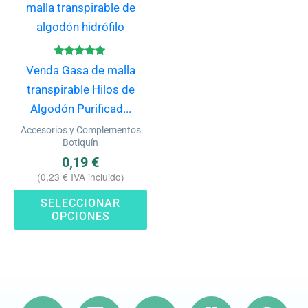
producto
tiene
múltiples
variantes.
Valorado
Venda Gasa de malla
con
Las
4.80
transpirable Hilos de
de 5
opciones
Algodón Purificad...
se
Accesorios y Complementos
pueden
Botiquín
elegir
0,19
€
(
0,23
€
IVA incluido)
en
la
SELECCIONAR
OPCIONES
página
de
producto