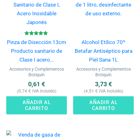
Valorado
Pinza de Disección 13cm
Alcohol Etílico 70º
con
4.63
Producto sanitario de
Betafar Antiséptico para
de 5
Clase I acero...
Piel Sana 1L
Accesorios y Complementos
Accesorios y Complementos
Botiquín
Botiquín
0,61
€
3,73
€
(
0,74
€
IVA incluido)
(
4,51
€
IVA incluido)
AÑADIR AL
AÑADIR AL
CARRITO
CARRITO
Este