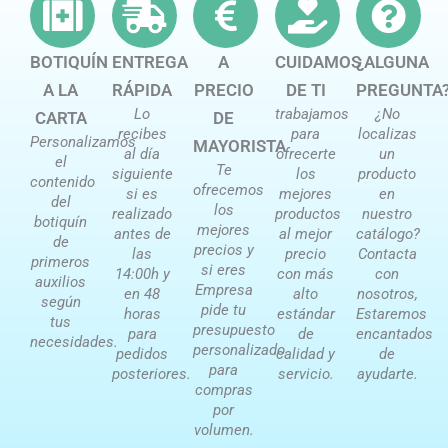
BOTIQUÍN
ENTREGA
A
CUIDAMOS
¿ALGUNA
A LA
RÁPIDA
PRECIO
DE TI
PREGUNTA
Lo
trabajamos
¿No
CARTA
DE
recibes
para
localizas
Personalizamos
MAYORISTA
al día
ofrecerte
un
el
Te
siguiente
los
producto
contenido
ofrecemos
si es
mejores
en
del
los
realizado
productos
nuestro
botiquín
mejores
antes de
al mejor
catálogo?
de
precios y
las
precio
Contacta
primeros
si eres
14:00h y
con más
con
auxilios
Empresa
en 48
alto
nosotros,
según
pide tu
horas
estándar
Estaremos
tus
presupuesto
para
de
encantados
necesidades.
personalizado
pedidos
calidad y
de
para
posteriores.
servicio.
ayudarte.
compras
por
volumen.