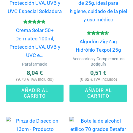
Valorado
Crema Solar 50+
con
4.75
Dermatec 100ml,
Valorado
de 5
Algodón Zig-Zag
con
Protección UVA, UVB y
4.50
Hidrófilo Texpol 25g
de 5
UVC e...
Accesorios y Complementos
Parafarmacia
Botiquín
8,04
€
0,51
€
(
9,73
€
IVA incluido)
(
0,62
€
IVA incluido)
AÑADIR AL
AÑADIR AL
CARRITO
CARRITO