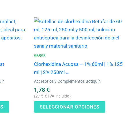
Este
Este
producto
producto
tiene
tiene
múltiples
múltiples
variantes.
variantes.
Las
Las
Valorado
st
Clorhexidina Acuosa – 1% 60ml | 1% 125
con
opciones
opciones
4.57
ml | 2% 250ml ...
de 5
se
se
uín
Accesorios y Complementos Botiquín
pueden
pueden
1,78
€
elegir
elegir
(
2,15
€
IVA incluido)
en
en
ES
SELECCIONAR OPCIONES
la
la
página
página
de
de