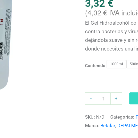
3,32
€
y
(
4,02
€
IVA inclu
Cuida
El Gel Hidroalcohólic
tus
contra bacterias y virus
Manos
dejándola suave y sin r
cantidad
donde necesites una li
1000ml
500
Contenido
-
+
SKU:
N/D
Categorías:
P
Marca:
Betafar
,
DEPALME