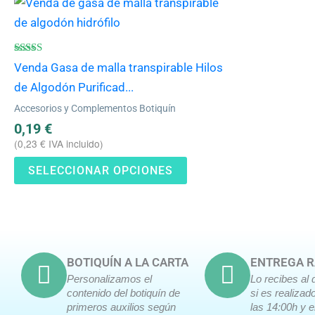
Este
producto
tiene
múltiples
Valorado
Venda Gasa de malla transpirable Hilos
con
variantes.
4.80
de Algodón Purificad...
de 5
Las
Accesorios y Complementos Botiquín
opciones
0,19
€
se
(
0,23
€
IVA incluido)
pueden
SELECCIONAR OPCIONES
elegir
en
la
página
de
BOTIQUÍN A LA CARTA
ENTREGA R
producto
Personalizamos el
Lo recibes al 
contenido del botiquín de
si es realizad
primeros auxilios según
las 14:00h y 