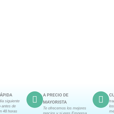
ÁPIDA
A PRECIO DE
CU
día siguiente
tr
MAYORISTA
o antes de
lo
Te ofrecemos los mejores
en 48 horas
me
precios y si eres Empresa