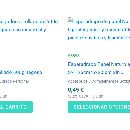
Valorado
Esparadrapo Papel Naturpla
con
4.67
ollado 500g Tegosa
5×1.25cm/5×2.5cm Sin ...
de 5
uidado Personal
Accesorios y Complementos Botiq
0,45
€
uido)
(
0,55
€
IVA incluido)
AL CARRITO
SELECCIONAR OPCION