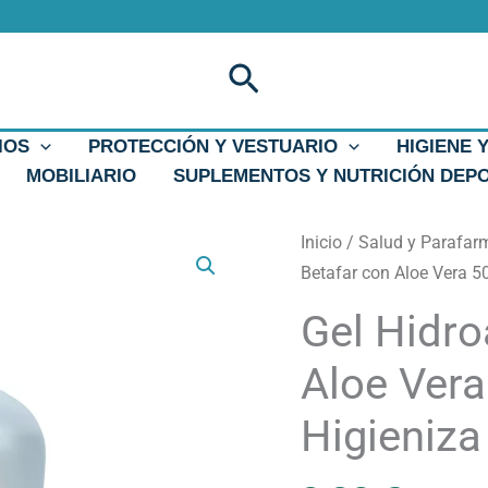
Buscar
IOS
PROTECCIÓN Y VESTUARIO
HIGIENE 
MOBILIARIO
SUPLEMENTOS Y NUTRICIÓN DEP
Gel
Inicio
/
Salud y Parafar
Hidroalcohólico
Betafar con Aloe Vera 5
Betafar
Gel Hidro
con
Aloe
Aloe Ver
Vera
Higieniza
500ml/1000ml
|
Higieniza