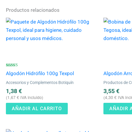
Productos relacionados
Valorado
Algodón Hidrófilo 100g Texpol
Algodón Arr
con
4.67
Accesorios y Complementos Botiquín
Productos de C
de 5
1,38
€
3,55
€
(
1,67
€
IVA incluido)
(
4,30
€
IVA incl
AÑADIR AL CARRITO
AÑADIR 