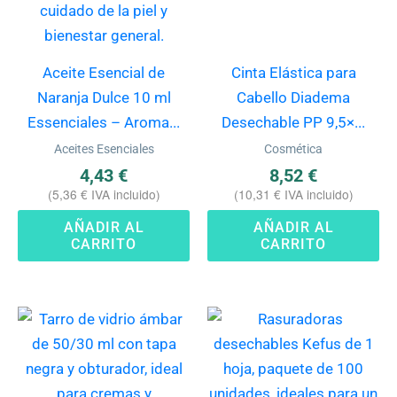
Aceite Esencial de
Cinta Elástica para
Naranja Dulce 10 ml
Cabello Diadema
Essenciales – Aroma...
Desechable PP 9,5×...
Aceites Esenciales
Cosmética
4,43
€
8,52
€
(
5,36
€
IVA incluido)
(
10,31
€
IVA incluido)
AÑADIR AL
AÑADIR AL
CARRITO
CARRITO
Este
producto
tiene
múltiples