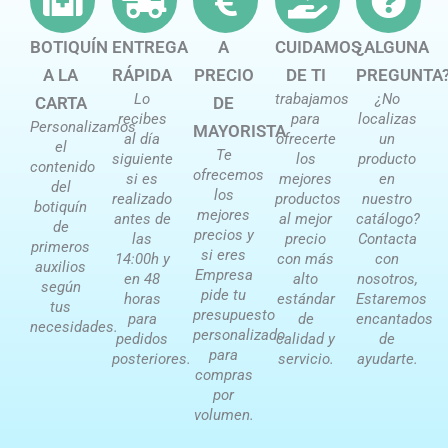
BOTIQUÍN
ENTREGA
A
CUIDAMOS
¿ALGUNA
A LA
RÁPIDA
PRECIO
DE TI
PREGUNTA
Lo
trabajamos
¿No
CARTA
DE
recibes
para
localizas
Personalizamos
MAYORISTA
al día
ofrecerte
un
el
Te
siguiente
los
producto
contenido
ofrecemos
si es
mejores
en
del
los
realizado
productos
nuestro
botiquín
mejores
antes de
al mejor
catálogo?
de
precios y
las
precio
Contacta
primeros
si eres
14:00h y
con más
con
auxilios
Empresa
en 48
alto
nosotros,
según
pide tu
horas
estándar
Estaremos
tus
presupuesto
para
de
encantados
necesidades.
personalizado
pedidos
calidad y
de
para
posteriores.
servicio.
ayudarte.
compras
por
volumen.