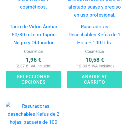
variantes.
Las
opciones
Tarro de Vidrio Ámbar
Rasuradoras
se
50/30 ml con Tapón
Desechables Kefus de 1
pueden
Negro y Obturador
Hoja – 100 Uds.
elegir
Cosmética
Cosmética
en
1,96
€
10,58
€
la
(
2,37
€
IVA incluido)
(
12,80
€
IVA incluido)
página
SELECCIONAR
AÑADIR AL
de
OPCIONES
CARRITO
producto