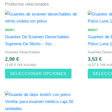
Productos relacionados
Este
producto
tiene
múltiples
Valorado
Valorado
Guantes De Examen Desechables
Guantes de 
con
con
variantes.
4.50
4.88
Supreme De Nitrilo – Vio...
Polvo Luna 
de 5
de 5
Las
Guantes Desechables
Guantes Desec
opciones
2,98
€
3,53
€
se
(
3,60
€
IVA incluido)
(
4,27
€
IVA incl
pueden
SELECCIONAR OPCIONES
SELECC
elegir
en
la
Este
página
producto
de
tiene
producto