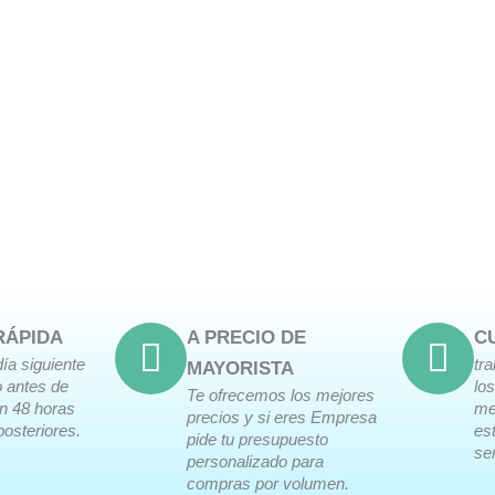
RÁPIDA
A PRECIO DE
C
día siguiente
tr
MAYORISTA
o antes de
lo
Te ofrecemos los mejores
en 48 horas
me
precios y si eres Empresa
posteriores.
es
pide tu presupuesto
ser
personalizado para
compras por volumen.