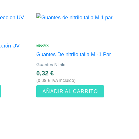
cción UV
Valorado
Guantes De nitrilo talla M -1 Par
con
4.80
Guantes Nitrilo
de 5
0,32
€
(
0,39
€
IVA incluido)
AÑADIR AL CARRITO