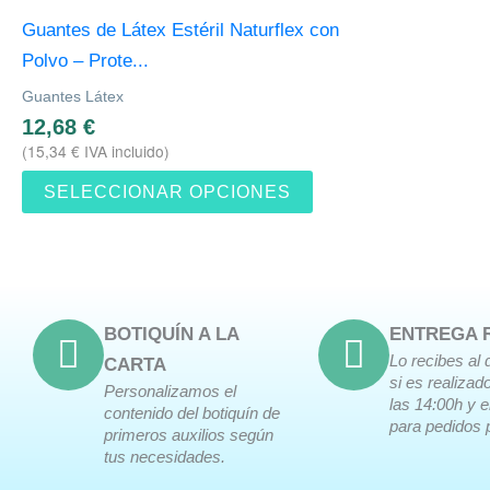
múltiples
Guantes de Látex Estéril Naturflex con
variantes.
Polvo – Prote...
Las
Guantes Látex
opciones
12,68
€
se
(
15,34
€
IVA incluido)
pueden
SELECCIONAR OPCIONES
elegir
en
la
página
de
BOTIQUÍN A LA
ENTREGA 
producto
Lo recibes al 
CARTA
si es realizad
Personalizamos el
las 14:00h y 
contenido del botiquín de
para pedidos 
primeros auxilios según
tus necesidades.