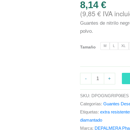
8,14
€
(
9,85
€
IVA inclu
Guantes de nitrilo negr
polvo.
M
L
XL
Tamaño
-
+
SKU:
DPOGNGRIP06ES
Categorías:
Guantes Des
Etiquetas:
extra resistente
diamantado
Marca:
DEPALMERA Pha