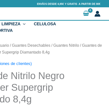
ENVÍOS DESDE 4,95€ Y GRATIS A PARTIR DE 80€
Y LIMPIEZA
CELULOSA
ORTIVA
tuario
/
Guantes Desechables
/
Guantes Nitrilo
/ Guantes de
ter Supergrip Diamantado 8,4g
iones de clientes)
e Nitrilo Negro
ter Supergrip
do 8,4g