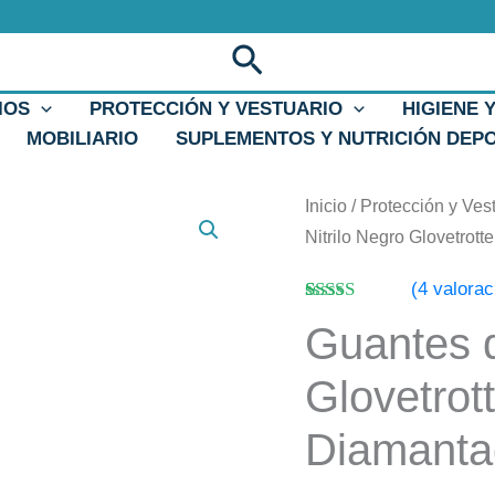
Buscar
IOS
PROTECCIÓN Y VESTUARIO
HIGIENE 
MOBILIARIO
SUPLEMENTOS Y NUTRICIÓN DEP
Guantes
Inicio
/
Protección y Ves
de
Nitrilo Negro Glovetrot
Nitrilo
(
4
valorac
Negro
Valorado
4
Glovetrotter
Guantes d
con
4.50
de
5 en base a
Supergrip
valoraciones
Glovetrot
Diamantado
de clientes
8,4g
Diamanta
cantidad