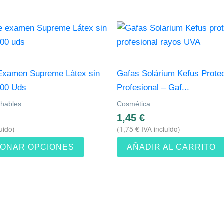
Este
producto
tiene
múltiples
Examen Supreme Látex sin
Gafas Solárium Kefus Prote
variantes.
100 Uds
Profesional – Gaf...
Las
hables
Cosmética
opciones
1,45
€
se
uido)
(
1,75
€
IVA incluido)
pueden
IONAR OPCIONES
AÑADIR AL CARRITO
elegir
en
la
página
de
producto