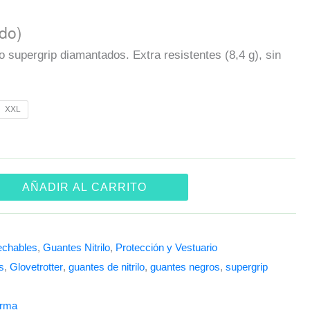
ido)
o supergrip diamantados. Extra resistentes (8,4 g), sin
XXL
AÑADIR AL CARRITO
echables
,
Guantes Nitrilo
,
Protección y Vestuario
s
,
Glovetrotter
,
guantes de nitrilo
,
guantes negros
,
supergrip
rma