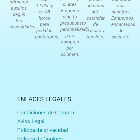
primeros
si eres
14:00h y
con más
con
auxilios
Empresa
en 48
alto
nosotros,
según
pide tu
horas
estándar
Estaremos
tus
presupuesto
para
de
encantados
necesidades.
personalizado
pedidos
calidad y
de
para
posteriores.
servicio.
ayudarte.
compras
por
volumen.
ENLACES LEGALES
Condiciones de Compra
Aviso Legal
Política de privacidad
Política de Cookies