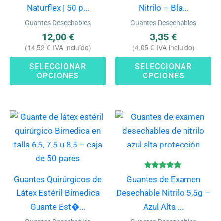
se
se
Naturflex | 50 p...
Nitrilo – Bla...
pueden
pu
Guantes Desechables
Guantes Desechables
elegir
ele
12,00
€
3,35
€
en
en
(
14,52
€
IVA incluido)
(
4,05
€
IVA incluido)
la
la
SELECCIONAR
SELECCIONAR
página
pá
OPCIONES
OPCIONES
de
de
producto
pr
Este
Es
producto
pr
tiene
ti
múltiples
mú
variantes.
va
Valorado
Guantes Quirúrgicos de
Guantes de Examen
con
Las
La
4.67
Látex Estéril-Bimedica
Desechable Nitrilo 5,5g –
de 5
opciones
op
Guante Est�...
Azul Alta ...
se
se