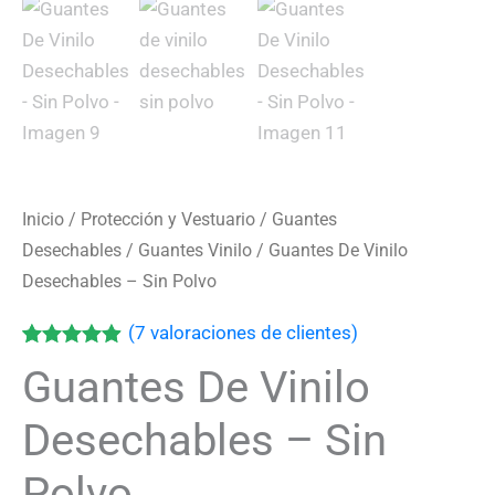
Inicio
/
Protección y Vestuario
/
Guantes
Desechables
/
Guantes Vinilo
/ Guantes De Vinilo
Desechables – Sin Polvo
(
7
valoraciones de clientes)
Valorado
7
Guantes De Vinilo
con
4.86
de
5 en base a
valoraciones
Desechables – Sin
de clientes
Polvo