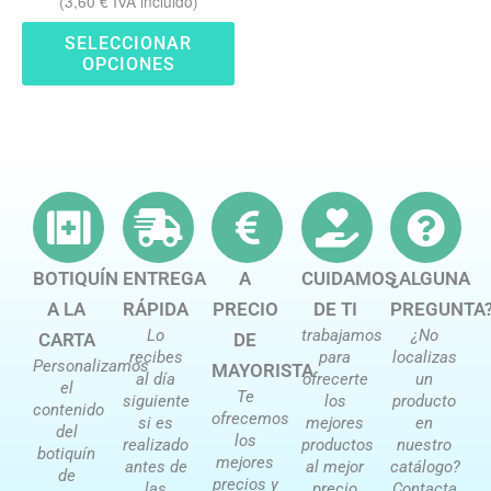
(
3,60
€
IVA incluido)
en
SELECCIONAR
la
OPCIONES
página
de
producto
BOTIQUÍN
ENTREGA
A
CUIDAMOS
¿ALGUNA
A LA
RÁPIDA
PRECIO
DE TI
PREGUNTA
Lo
trabajamos
¿No
CARTA
DE
recibes
para
localizas
Personalizamos
MAYORISTA
al día
ofrecerte
un
el
Te
siguiente
los
producto
contenido
ofrecemos
si es
mejores
en
del
los
realizado
productos
nuestro
botiquín
mejores
antes de
al mejor
catálogo?
de
precios y
las
precio
Contacta