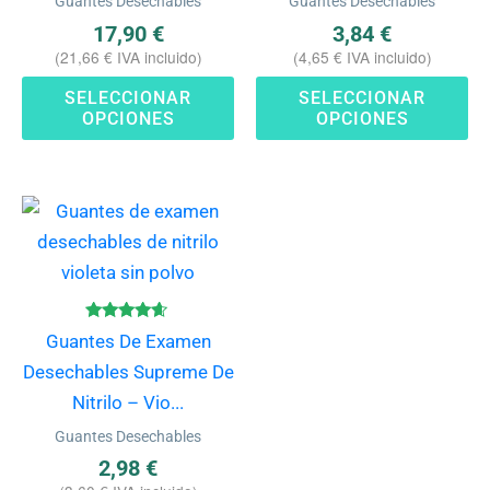
Guantes Desechables
Guantes Desechables
pueden
pu
17,90
€
3,84
€
elegir
ele
(
21,66
€
IVA incluido)
(
4,65
€
IVA incluido)
en
en
SELECCIONAR
SELECCIONAR
la
la
OPCIONES
OPCIONES
página
pá
de
de
producto
pr
Este
producto
tiene
múltiples
variantes.
Valorado
Guantes De Examen
con
Las
4.50
Desechables Supreme De
de 5
opciones
Nitrilo – Vio...
se
Guantes Desechables
pueden
2,98
€
elegir