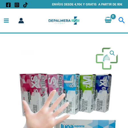
Ir
ENVÍOS DESDE 4,95€ Y GRATIS A PARTIR DE 80€
al
Bu
contenido
Guantes
De
Vinilo
Desechables
-
Sin
Polvo
cantidad