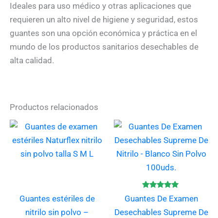
Ideales para uso médico y otras aplicaciones que
requieren un alto nivel de higiene y seguridad, estos
guantes son una opción económica y práctica en el
mundo de los productos sanitarios desechables de
alta calidad.
Productos relacionados
Este
Es
producto
pr
tiene
ti
múltiples
mú
variantes.
va
Las
La
Valorado
Guantes estériles de
Guantes De Examen
con
opciones
op
4.80
nitrilo sin polvo –
Desechables Supreme De
de 5