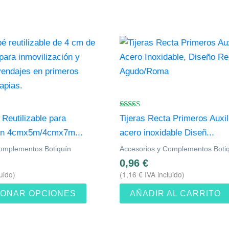
Este
producto
tiene
múltiples
variantes.
Las
Valorado
Reutilizable para
Tijeras Recta Primeros Auxi
con
opciones
4.75
ión 4cmx5m/4cmx7m...
acero inoxidable Diseñ...
de 5
se
Complementos Botiquín
Accesorios y Complementos Boti
pueden
0,96
€
elegir
uido)
(
1,16
€
IVA incluido)
en
IONAR OPCIONES
AÑADIR AL CARRITO
la
página
de