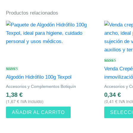
Productos relacionados
Valorado
Venda Crepé 
con
Valorado
4.83
Algodón Hidrófilo 100g Texpol
inmovilizac
con
de 5
4.67
Accesorios y Complementos Botiquín
Accesorios y 
de 5
1,38
€
0,34
€
(
1,67
€
IVA incluido)
(
0,41
€
IVA incl
AÑADIR AL CARRITO
SELECC