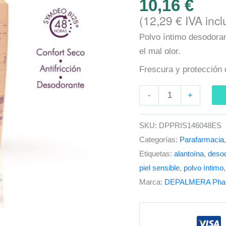
10,16
€
Íntima
(
12,29
€
IVA incl
en
Polvo íntimo desodoran
Polvo
el mal olor.
cantidad
Frescura y protección d
-
+
SKU:
DPPRIS146048ES
Categorías:
Parafarmacia
Etiquetas:
alantoína
,
desod
piel sensible
,
polvo íntimo
Marca:
DEPALMERA Pha