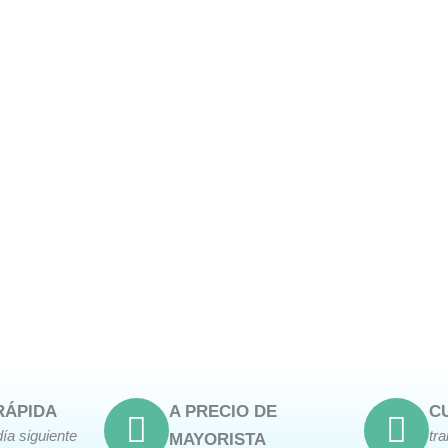
producto
RÁPIDA
A PRECIO DE
C
día siguiente
tr
MAYORISTA