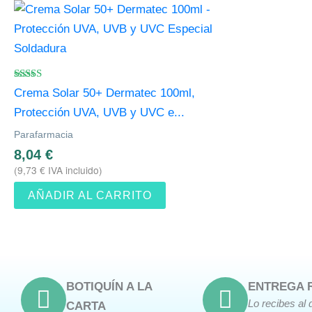
Valorado
Crema Solar 50+ Dermatec 100ml,
con
4.75
Protección UVA, UVB y UVC e...
de 5
Parafarmacia
8,04
€
(
9,73
€
IVA incluido)
AÑADIR AL CARRITO
BOTIQUÍN A LA
ENTREGA 
Lo recibes al 
CARTA