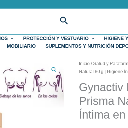
Buscar
IOS
PROTECCIÓN Y VESTUARIO
HIGIENE 
MOBILIARIO
SUPLEMENTOS Y NUTRICIÓN DEP
Gynactiv
Inicio
/
Salud y Parafar
Fem
Natural 80 g | Higiene Í
Fresh
Gynactiv
Powder
Prisma
Prisma Na
Natural
Íntima en
80 g
|
Higiene