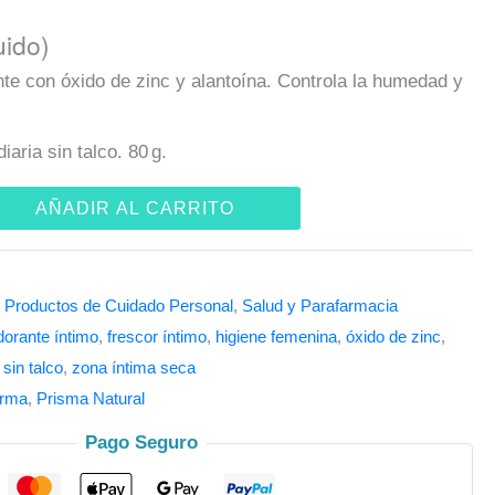
uido)
te con óxido de zinc y alantoína. Controla la humedad y
iaria sin talco. 80 g.
AÑADIR AL CARRITO
,
Productos de Cuidado Personal
,
Salud y Parafarmacia
orante íntimo
,
frescor íntimo
,
higiene femenina
,
óxido de zinc
,
,
sin talco
,
zona íntima seca
rma
,
Prisma Natural
Pago Seguro