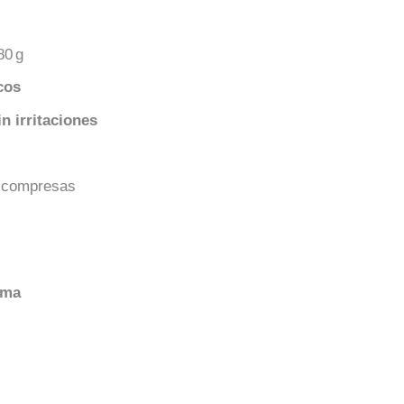
80 g
cos
in irritaciones
de compresas
ima