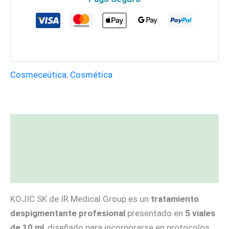
Cosmeceútica
,
Cosmética
Descripción
Información adicional
Valoraciones (0)
KOJIC SK de IR Medical Group es un
tratamiento
despigmentante profesional
presentado en
5 viales
de 10 ml
, diseñado para incorporarse en protocolos