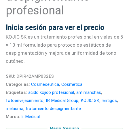
profesional
Inicia sesión para ver el precio
KOJIC SK es un tratamiento profesional en viales de 5
× 10 ml formulado para protocolos estéticos de
despigmentación y mejora de uniformidad de tono
cutáneo.
SKU:
DPIR42AMP032ES
Categorías:
Cosmeceútica
,
Cosmética
Etiquetas:
ácido kójico profesional
,
antimanchas
,
fotoenvejecimiento
,
IR Medical Group
,
KOJIC SK
,
lentigos
,
melasma
,
tratamiento despigmentante
Marca:
Ir Medical
Pago Seguro