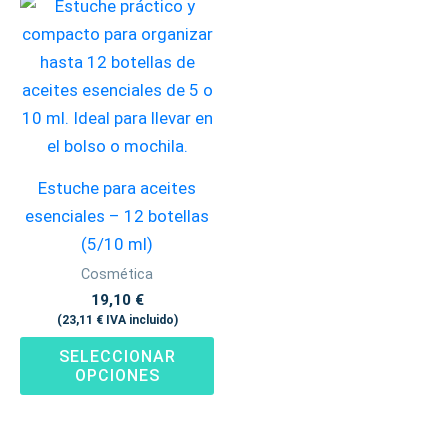
Este
producto
tiene
múltiples
variantes.
Las
opciones
Estuche para aceites
se
esenciales – 12 botellas
pueden
(5/10 ml)
elegir
Cosmética
en
19,10
€
la
(
23,11
€
IVA incluido)
página
SELECCIONAR
de
OPCIONES
producto