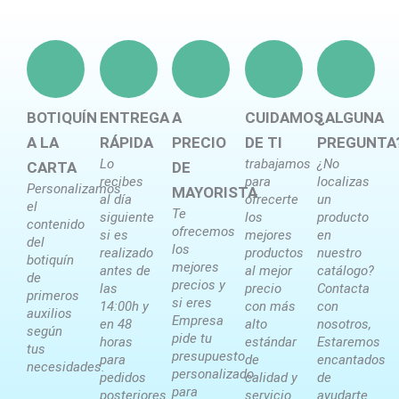
BOTIQUÍN
ENTREGA
A
CUIDAMOS
¿ALGUNA
A LA
RÁPIDA
PRECIO
DE TI
PREGUNTA
Lo
trabajamos
¿No
CARTA
DE
recibes
para
localizas
Personalizamos
MAYORISTA
al día
ofrecerte
un
el
Te
siguiente
los
producto
contenido
ofrecemos
si es
mejores
en
del
los
realizado
productos
nuestro
botiquín
mejores
antes de
al mejor
catálogo?
de
precios y
las
precio
Contacta
primeros
si eres
14:00h y
con más
con
auxilios
Empresa
en 48
alto
nosotros,
según
pide tu
horas
estándar
Estaremos
tus
presupuesto
para
de
encantados
necesidades.
personalizado
pedidos
calidad y
de
para
posteriores.
servicio.
ayudarte.