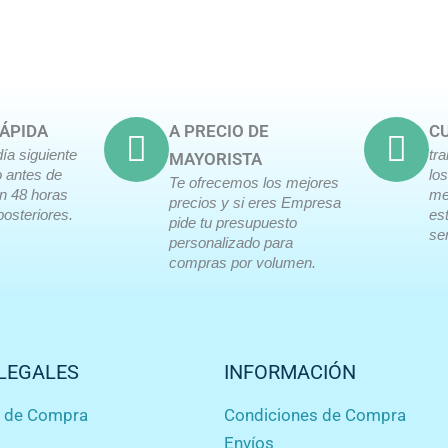
ÁPIDA
A PRECIO DE
CU
día siguiente
tr
MAYORISTA
o antes de
lo
Te ofrecemos los mejores
en 48 horas
me
precios y si eres Empresa
posteriores.
es
pide tu presupuesto
ser
personalizado para
compras por volumen.
LEGALES
INFORMACIÓN
s de Compra
Condiciones de Compra
Envíos