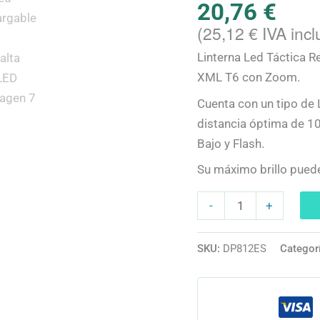
20,76
€
XML
(
25,12
€
IVA incl
T6
cantidad
Linterna Led Táctica R
XML T6 con Zoom.
Cuenta con un tipo de
distancia óptima de 10
Bajo y Flash.
Su máximo brillo puede
-
+
SKU:
DP812ES
Categor