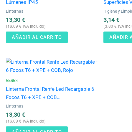
5.00
Lúmenes IP45
Superficies Vi
de 5
Linternas
Higiene y Limpi
13,30
€
3,14
€
(
16,09
€
IVA incluido)
(
3,80
€
IVA incl
AÑADIR AL CARRITO
AÑADIR 
Valorado
Linterna Frontal Renfe Led Recargable 6
con
4.57
Focos T6 + XPE + COB...
de 5
Linternas
13,30
€
(
16,09
€
IVA incluido)