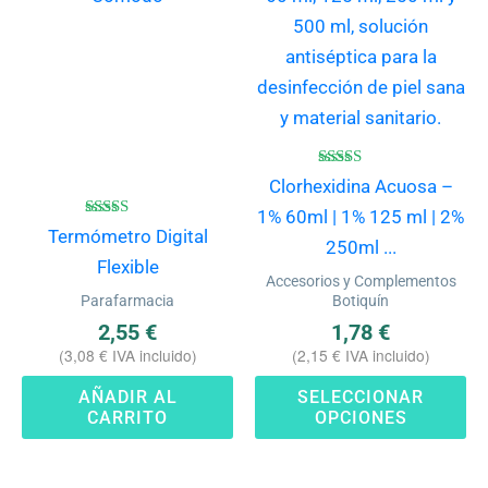
mú
va
La
op
se
pu
Valorado
Clorhexidina Acuosa –
con
ele
4.57
1% 60ml | 1% 125 ml | 2%
de 5
Valorado
Termómetro Digital
en
con
250ml ...
4.50
Flexible
la
de 5
Accesorios y Complementos
pá
Parafarmacia
Botiquín
de
2,55
€
1,78
€
(
3,08
€
IVA incluido)
(
2,15
€
IVA incluido)
pr
AÑADIR AL
SELECCIONAR
CARRITO
OPCIONES