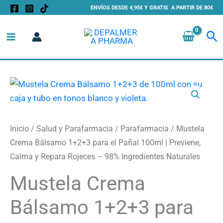
Ir
ENVÍOS DESDE 4,95€ Y GRATIS A PARTIR DE 80€
al
Bu
contenido
Mustela
Crema
Bálsamo
1+2+3
Inicio
/
Salud y Parafarmacia
/
Parafarmacia
/ Mustela
para
Crema Bálsamo 1+2+3 para el Pañal 100ml | Previene,
el
Calma y Repara Rojeces – 98% Ingredientes Naturales
Pañal
Mustela Crema
100ml
|
Bálsamo 1+2+3 para
Previene,