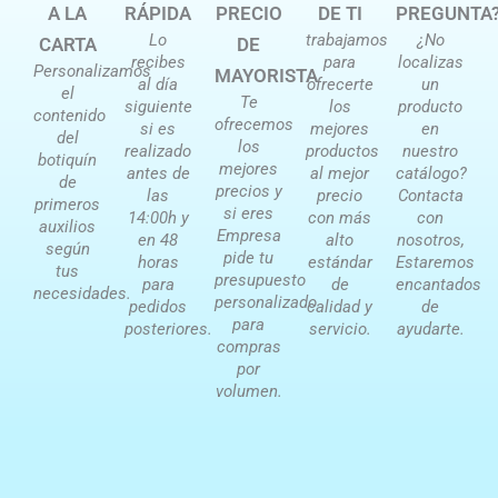
A LA
RÁPIDA
PRECIO
DE TI
PREGUNTA
Lo
trabajamos
¿No
CARTA
DE
recibes
para
localizas
Personalizamos
MAYORISTA
al día
ofrecerte
un
el
Te
siguiente
los
producto
contenido
ofrecemos
si es
mejores
en
del
los
realizado
productos
nuestro
botiquín
mejores
antes de
al mejor
catálogo?
de
precios y
las
precio
Contacta
primeros
si eres
14:00h y
con más
con
auxilios
Empresa
en 48
alto
nosotros,
según
pide tu
horas
estándar
Estaremos
tus
presupuesto
para
de
encantados
necesidades.
personalizado
pedidos
calidad y
de
para
posteriores.
servicio.
ayudarte.
compras
por
volumen.