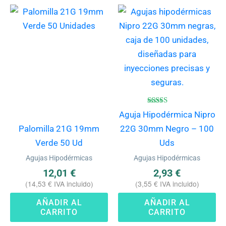
Valorado
Aguja Hipodérmica Nipro
con
4.83
Palomilla 21G 19mm
22G 30mm Negro – 100
de 5
Verde 50 Ud
Uds
Agujas Hipodérmicas
Agujas Hipodérmicas
12,01
€
2,93
€
(
14,53
€
IVA incluido)
(
3,55
€
IVA incluido)
AÑADIR AL
AÑADIR AL
CARRITO
CARRITO