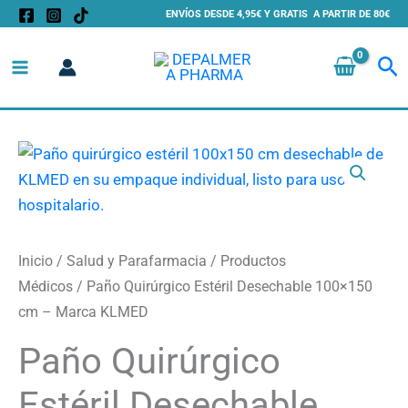
Ir
ENVÍOS DESDE 4,95€ Y GRATIS A PARTIR DE 80€
al
Bu
contenido
Paño
Quirúrgico
Estéril
Desechable
100x150
Inicio
/
Salud y Parafarmacia
/
Productos
cm
Médicos
/ Paño Quirúrgico Estéril Desechable 100×150
-
cm – Marca KLMED
Marca
Paño Quirúrgico
KLMED
cantidad
Estéril Desechable