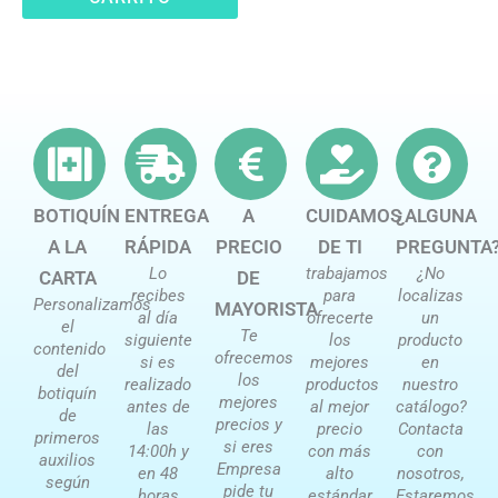
BOTIQUÍN
ENTREGA
A
CUIDAMOS
¿ALGUNA
A LA
RÁPIDA
PRECIO
DE TI
PREGUNTA
Lo
trabajamos
¿No
CARTA
DE
recibes
para
localizas
Personalizamos
MAYORISTA
al día
ofrecerte
un
el
Te
siguiente
los
producto
contenido
ofrecemos
si es
mejores
en
del
los
realizado
productos
nuestro
botiquín
mejores
antes de
al mejor
catálogo?
de
precios y
las
precio
Contacta
primeros
si eres
14:00h y
con más
con
auxilios
Empresa
en 48
alto
nosotros,
según
pide tu
horas
estándar
Estaremos