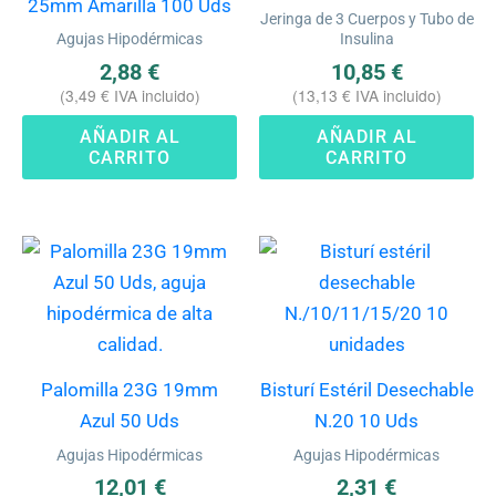
25mm Amarilla 100 Uds
Jeringa de 3 Cuerpos y Tubo de
Agujas Hipodérmicas
Insulina
2,88
€
10,85
€
(
3,49
€
IVA incluido)
(
13,13
€
IVA incluido)
AÑADIR AL
AÑADIR AL
CARRITO
CARRITO
Palomilla 23G 19mm
Bisturí Estéril Desechable
Azul 50 Uds
N.20 10 Uds
Agujas Hipodérmicas
Agujas Hipodérmicas
12,01
€
2,31
€