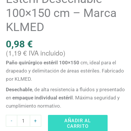
100×150 cm – Marca
KLMED
0,98
€
(
1,19
€
IVA incluido)
Paño quirúrgico estéril 100×150
cm, ideal para el
drapeado y delimitación de áreas estériles. Fabricado
por KLMED.
Desechable
, de alta resistencia a fluidos y presentado
en
empaque individual estéril
. Máxima seguridad y
cumplimiento normativo.
AÑADIR AL
-
+
CARRITO