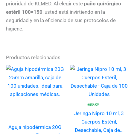
prioridad de KLMED. Al elegir este
paño quirúrgico
estéril 100×150
, usted está invirtiendo en la
seguridad y en la eficiencia de sus protocolos de
higiene.
Productos relacionados
Valorado
Jeringa Nipro 10 ml, 3
con
4.75
Cuerpos Estéril,
de 5
Aguja hipodérmica 20G
Desechable, Caja de...