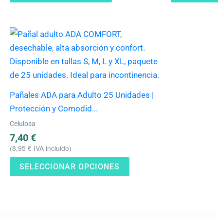
Este
producto
tiene
múltiples
variantes.
Pañales ADA para Adulto 25 Unidades |
Las
Protección y Comodid...
opciones
Celulosa
se
7,40
€
pueden
(
8,95
€
IVA incluido)
elegir
SELECCIONAR OPCIONES
en
la
página
de