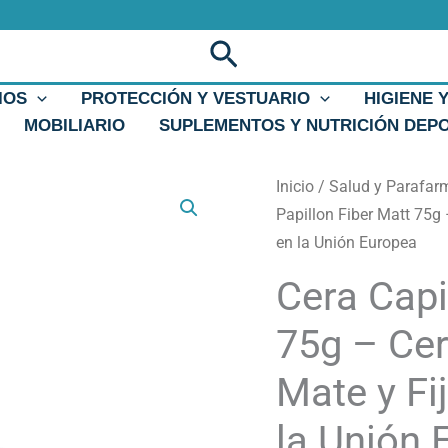
Buscar
IOS
PROTECCIÓN Y VESTUARIO
HIGIENE 
MOBILIARIO
SUPLEMENTOS Y NUTRICIÓN DEP
Cera
Inicio
/
Salud y Parafar
Capilar
Papillon Fiber Matt 75g 
Papillon
en la Unión Europea
Fiber
Cera Capi
Matt
75g
75g – Cer
-
Mate y Fi
Cera
de
la Unión 
Fibras