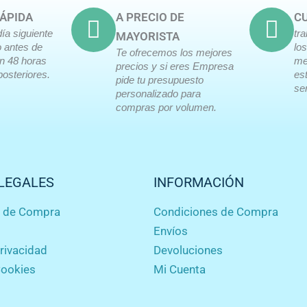
ÁPIDA
A PRECIO DE
CU
día siguiente
tr
MAYORISTA
o antes de
lo
Te ofrecemos los mejores
en 48 horas
me
precios y si eres Empresa
posteriores.
es
pide tu presupuesto
ser
personalizado para
compras por volumen.
LEGALES
INFORMACIÓN
s de Compra
Condiciones de Compra
Envíos
privacidad
Devoluciones
Cookies
Mi Cuenta