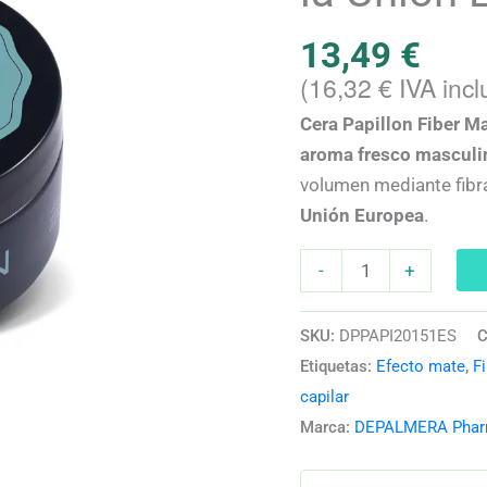
con
13,49
€
Efecto
(
16,32
€
IVA incl
Mate
y
Cera Papillon Fiber Ma
Fijación
aroma fresco masculi
Fuerte
volumen mediante fibra
|
Unión Europea
.
Hecho
en
-
+
la
Unión
SKU:
DPPAPI20151ES
C
Europea
Etiquetas:
Efecto mate
,
Fi
cantidad
capilar
Marca:
DEPALMERA Pha