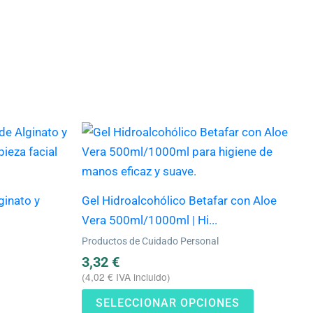
Este
producto
tiene
múltiples
ginato y
Gel Hidroalcohólico Betafar con Aloe
variantes.
Vera 500ml/1000ml | Hi...
Las
Productos de Cuidado Personal
opciones
3,32
€
se
(
4,02
€
IVA incluido)
pueden
SELECCIONAR OPCIONES
elegir