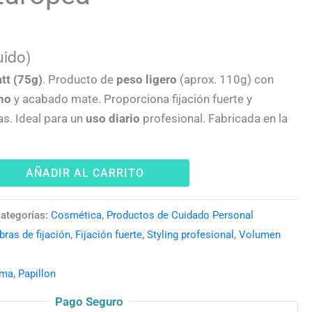
uido)
tt (75g)
. Producto de
peso ligero
(aprox. 110g) con
no
y acabado mate. Proporciona fijación fuerte y
s. Ideal para un
uso diario
profesional. Fabricada en la
AÑADIR AL CARRITO
ategorías:
Cosmética
,
Productos de Cuidado Personal
bras de fijación
,
Fijación fuerte
,
Styling profesional
,
Volumen
rma
,
Papillon
Pago Seguro