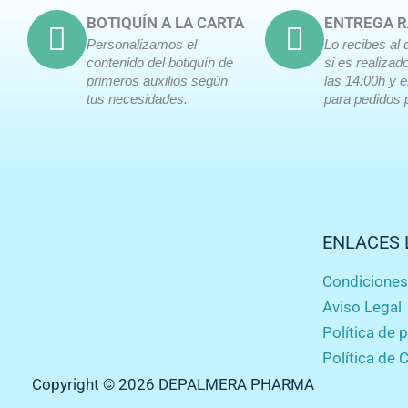
producto
BOTIQUÍN A LA CARTA
ENTREGA R
Personalizamos el
Lo recibes al 
contenido del botiquín de
si es realizad
primeros auxilios según
las 14:00h y 
tus necesidades.
para pedidos 
ENLACES 
Condicione
Aviso Legal
Política de 
Política de 
Copyright © 2026 DEPALMERA PHARMA