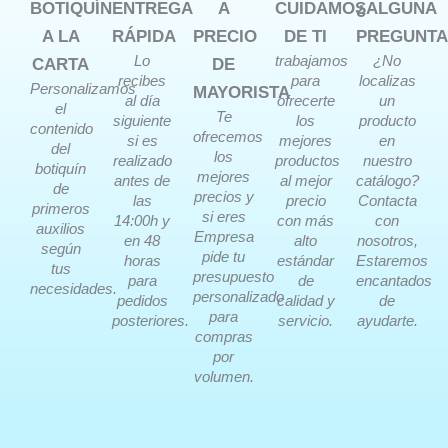
BOTIQUÍN
ENTREGA
A
CUIDAMOS
¿ALGUNA
A LA
RÁPIDA
PRECIO
DE TI
PREGUNTA
Lo
trabajamos
¿No
CARTA
DE
recibes
para
localizas
Personalizamos
MAYORISTA
al día
ofrecerte
un
el
Te
siguiente
los
producto
contenido
ofrecemos
si es
mejores
en
del
los
realizado
productos
nuestro
botiquín
mejores
antes de
al mejor
catálogo?
de
precios y
las
precio
Contacta
primeros
si eres
14:00h y
con más
con
auxilios
Empresa
en 48
alto
nosotros,
según
pide tu
horas
estándar
Estaremos
tus
presupuesto
para
de
encantados
necesidades.
personalizado
pedidos
calidad y
de
para
posteriores.
servicio.
ayudarte.
compras
por
volumen.