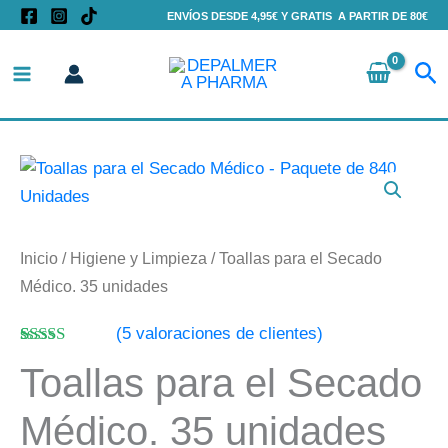
Ir
ENVÍOS DESDE 4,95€ Y GRATIS A PARTIR DE 80€
al
Bu
contenido
Toallas
para
el
Secado
Inicio
/
Higiene y Limpieza
/ Toallas para el Secado
Médico.
Médico. 35 unidades
35
(
5
valoraciones de clientes)
unidades
Valorado
5
cantidad
Toallas para el Secado
con
5.00
de
5 en base a
valoraciones
Médico. 35 unidades
de clientes