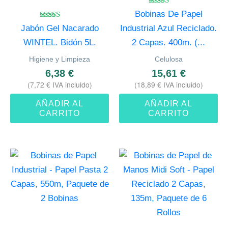
Valorado
Bobinas De Papel
con
Valorado
4.67
Jabón Gel Nacarado
Industrial Azul Reciclado.
con
de 5
4.50
WINTEL. Bidón 5L.
2 Capas. 400m. (...
de 5
Higiene y Limpieza
Celulosa
6,38
€
15,61
€
(
7,72
€
IVA incluido)
(
18,89
€
IVA incluido)
AÑADIR AL
AÑADIR AL
CARRITO
CARRITO