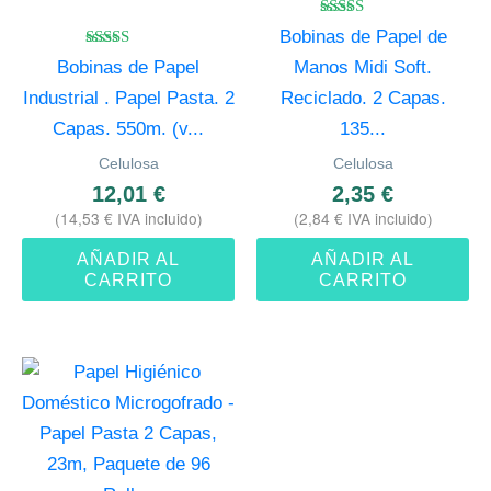
Valorado
Bobinas de Papel de
con
Valorado
4.60
Bobinas de Papel
Manos Midi Soft.
con
de 5
4.50
Industrial . Papel Pasta. 2
Reciclado. 2 Capas.
de 5
Capas. 550m. (v...
135...
Celulosa
Celulosa
12,01
€
2,35
€
(
14,53
€
IVA incluido)
(
2,84
€
IVA incluido)
AÑADIR AL
AÑADIR AL
CARRITO
CARRITO