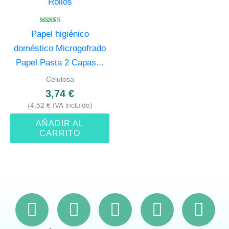
Valorado
Papel higiénico
con
4.67
doméstico Microgofrado
de 5
Papel Pasta 2 Capas...
Celulosa
3,74
€
(
4,52
€
IVA incluido)
AÑADIR AL
CARRITO