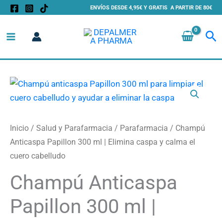
Ir
ENVÍOS DESDE 4,95€ Y GRATIS A PARTIR DE 80€
al
Bu
contenido
Champú
Anticaspa
Papillon
300
Inicio
/
Salud y Parafarmacia
/
Parafarmacia
/ Champú
ml
Anticaspa Papillon 300 ml | Elimina caspa y calma el
|
cuero cabelludo
Elimina
Champú Anticaspa
caspa
y
Papillon 300 ml |
calma