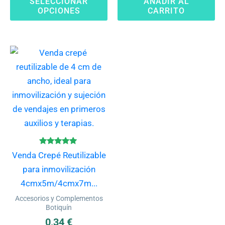
SELECCIONAR
AÑADIR AL
OPCIONES
CARRITO
producto
Este
producto
tiene
múltiples
variantes.
Las
opciones
se
Valorado
Venda Crepé Reutilizable
con
pueden
4.83
para inmovilización
de 5
elegir
4cmx5m/4cmx7m...
en
Accesorios y Complementos
la
Botiquín
página
0,34
€