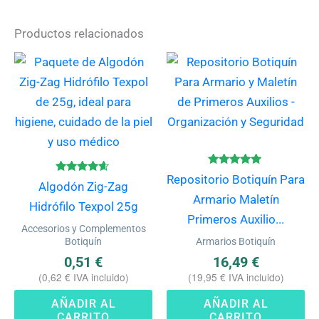
Productos relacionados
Valorado
Repositorio Botiquín Para
Valorado
con
Algodón Zig-Zag
con
4.80
Armario Maletín
4.50
de 5
Hidrófilo Texpol 25g
de 5
Primeros Auxilio...
Accesorios y Complementos
Botiquín
Armarios Botiquín
0,51
€
16,49
€
(
0,62
€
IVA incluido)
(
19,95
€
IVA incluido)
AÑADIR AL
AÑADIR AL
CARRITO
CARRITO