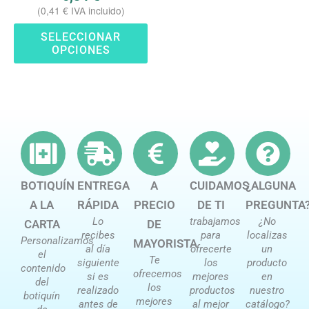
(
0,41
€
IVA incluido)
de
producto
SELECCIONAR
OPCIONES
BOTIQUÍN
ENTREGA
A
CUIDAMOS
¿ALGUNA
A LA
RÁPIDA
PRECIO
DE TI
PREGUNTA
Lo
trabajamos
¿No
CARTA
DE
recibes
para
localizas
Personalizamos
MAYORISTA
al día
ofrecerte
un
el
Te
siguiente
los
producto
contenido
ofrecemos
si es
mejores
en
del
los
realizado
productos
nuestro
botiquín
mejores
antes de
al mejor
catálogo?