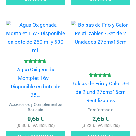
Este
producto
tiene
múltiples
variantes.
Las
Valorado
Agua Oxigenada
con
opciones
4.40
Montplet 16v –
de 5
Valorado
Bolsas de Frio y Calor Set
se
con
Disponible en bote de
4.50
de 2 und 27cmx15cm
pueden
de 5
25...
Reutilizables
elegir
Accesorios y Complementos
en
Botiquín
Parafarmacia
la
0,66
€
2,66
€
(
0,80
€
IVA incluido)
(
3,22
€
IVA incluido)
página
de