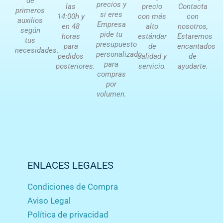
de
precios y
las
precio
Contacta
primeros
si eres
14:00h y
con más
con
auxilios
Empresa
en 48
alto
nosotros,
según
pide tu
horas
estándar
Estaremos
tus
presupuesto
para
de
encantados
necesidades.
personalizado
pedidos
calidad y
de
para
posteriores.
servicio.
ayudarte.
compras
por
volumen.
ENLACES LEGALES
Condiciones de Compra
Aviso Legal
Política de privacidad