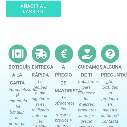
AÑADIR AL
CARRITO
BOTIQUÍN
ENTREGA
A
CUIDAMOS
¿ALGUNA
A LA
RÁPIDA
PRECIO
DE TI
PREGUNTA
Lo
trabajamos
¿No
CARTA
DE
recibes
para
localizas
Personalizamos
MAYORISTA
al día
ofrecerte
un
el
Te
siguiente
los
producto
contenido
ofrecemos
si es
mejores
en
del
los
realizado
productos
nuestro
botiquín
mejores
antes de
al mejor
catálogo?
de
precios y
las
precio
Contacta
primeros
si eres