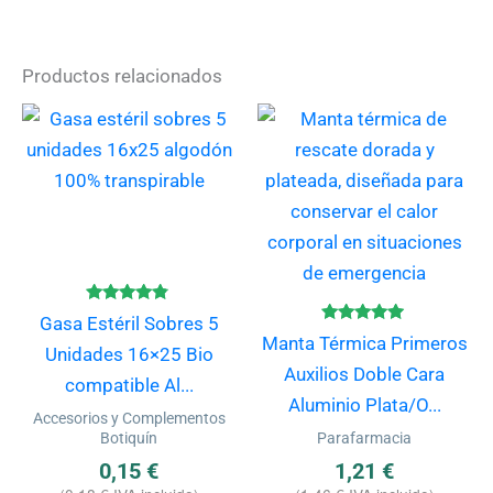
Productos relacionados
Valorado
Gasa Estéril Sobres 5
con
Valorado
Manta Térmica Primeros
4.67
con
Unidades 16×25 Bio
de 5
4.80
Auxilios Doble Cara
de 5
compatible Al...
Aluminio Plata/O...
Accesorios y Complementos
Botiquín
Parafarmacia
0,15
€
1,21
€