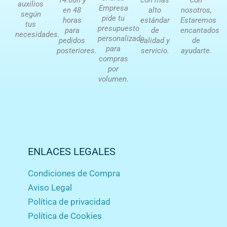
14:00h y
con más
con
auxilios
Empresa
en 48
alto
nosotros,
según
pide tu
horas
estándar
Estaremos
tus
presupuesto
para
de
encantados
necesidades.
personalizado
pedidos
calidad y
de
para
posteriores.
servicio.
ayudarte.
compras
por
volumen.
ENLACES LEGALES
Condiciones de Compra
Aviso Legal
Política de privacidad
Política de Cookies