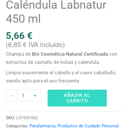
cantidad
Caléndula Labnatur
450 ml
5,66
€
(
6,85
€
IVA incluido)
Champú de
Bio Cosmética Natural Certificada
con
extractos de castaño de Indias y caléndula.
Limpia suavemente el cabello y el cuero cabelludo,
siendo apto para el uso frecuente.
AÑADIR AL
-
+
CARRITO
SKU:
LSYS41062
Categorías:
Parafarmacia
,
Productos de Cuidado Personal