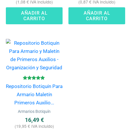
(
1,08
€
IVA incluido)
(
0,87
€
IVA incluido)
AÑADIR AL
AÑADIR AL
CARRITO
CARRITO
Valorado
Repositorio Botiquín Para
con
4.80
Armario Maletín
de 5
Primeros Auxilio...
Armarios Botiquín
16,49
€
(
19,95
€
IVA incluido)