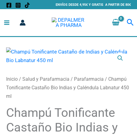
Ir
ENVÍOS DESDE 4,95€ Y GRATIS A PARTIR DE 80€
al
Bu
contenido
Champú
Tonificante
Castaño
Bio
Inicio
/
Salud y Parafarmacia
/
Parafarmacia
/ Champú
Indias
Tonificante Castaño Bio Indias y Caléndula Labnatur 450
y
ml
Caléndula
Champú Tonificante
Labnatur
450
Castaño Bio Indias y
ml